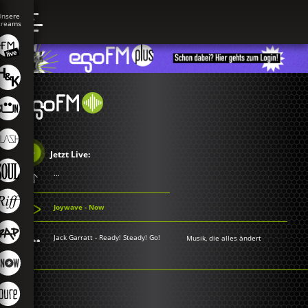
Jetzt Live:
...
Joywave - Now
Jack Garratt - Ready! Steady! Go!
Musik, die alles ändert