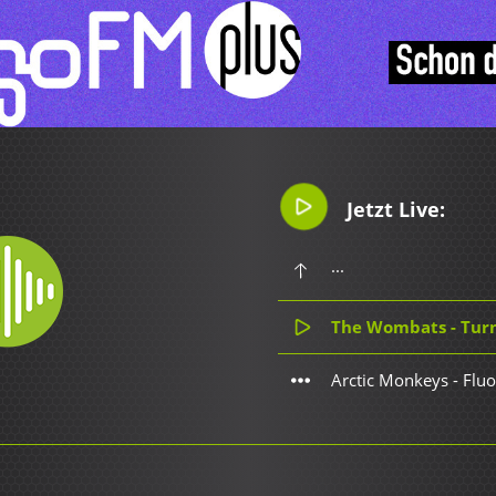
Jetzt Live:
...
The Wombats - Tur
Arctic Monkeys - Flu