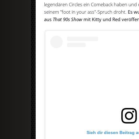
legendären Circles ein Comeback haben und 
seinem "foot in your ass"-Spruch droht.
Es w
aus
That 90s Show
mit Kitty und Red veröffent
Sieh dir diesen Beitrag 