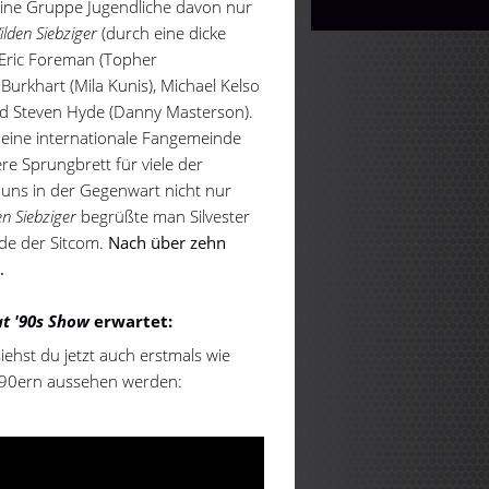
ine Gruppe Jugendliche davon nur
ilden Siebziger
(durch eine dicke
 Eric Foreman (Topher
 Burkhart (Mila Kunis), Michael Kelso
nd Steven Hyde (Danny Masterson).
n eine internationale Fangemeinde
re Sprungbrett für viele der
uns in der Gegenwart nicht nur
en Siebziger
begrüßte man Silvester
nde der Sitcom.
Nach über zehn
.
t '90s Show
erwartet:
iehst du jetzt auch erstmals wie
en 90ern aussehen werden: