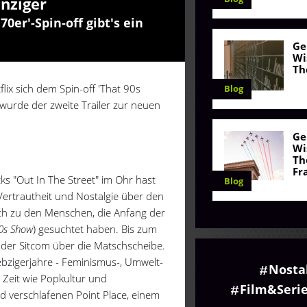
unziger
0er'-Spin-off gibt's ein
Ge
Wi
Th
flix sich dem Spin-off 'That 90s
Blog
 wurde der zweite Trailer zur neuen
Ge
Wi
Th
Fr
s "Out In The Street" im Ohr hast
Blog
Vertrautheit und Nostalgie über den
ich zu den Menschen, die Anfang der
0s Show
) gesuchtet haben. Bis zum
 der Sitcom über die Matschscheibe.
iebzigerjahre - Feminismus-, Umwelt-
Nosta
Zeit wie Popkultur und
Film&Seri
d verschlafenen Point Place, einem