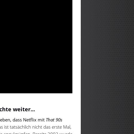
chte weiter...
eben, dass Netflix mit
That 90s
 ist tatsächlich nicht das erste Mal,