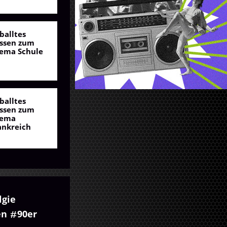
balltes
ssen zum
ema Schule
balltes
ssen zum
ema
ankreich
lgie
en
90er