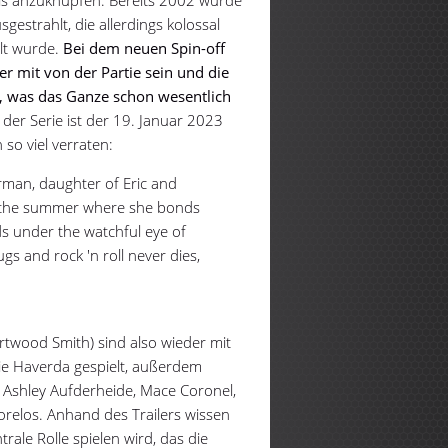
als anzuknüpfen. Bereits 2002 wurde
sgestrahlt, die allerdings kolossal
llt wurde.
Bei dem neuen Spin-off
r mit von der Partie sein und die
, was das Ganze schon wesentlich
 der Serie ist der 19. Januar 2023
so viel verraten:
orman, daughter of Eric and
or the summer where she bonds
ds under the watchful eye of
ugs and rock 'n roll never dies,
urtwood Smith) sind also wieder mit
lie Haverda gespielt, außerdem
Ashley Aufderheide, Mace Coronel,
elos. Anhand des Trailers wissen
rale Rolle spielen wird, das die