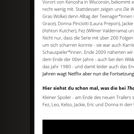
Vorort von Kenosha in Wisconsin, bekommt e
recht wenig mit. Stattdessen zeigen uns
Die W
Gras-Wolke) denn Alltag der Teenager*innen
Grace), Donna Pinciotti (Laura Prepon), Jackie
(Ashton Kutcher), Fez (Wilmer Valderrama) u
Nicht nur, dass die Serie mit über 200 Folge
um sich scharren konnte - sie war auch Karrie
Schauspieler*innen. Ende 2009 näherten wir 
dem Ende der 00er-Jahre - auch bei den
Wild
das Jahr 1980 - und damit leider auch das E
Jahren wagt Netflix aber nun die Fortsetzung
Hier siehst du schon mal, was die bei
Tha
Kleiner Spoiler - am Ende des neuen Trailers s
Fez, Leo, Kelso, Jackie, Eric und Donna in d