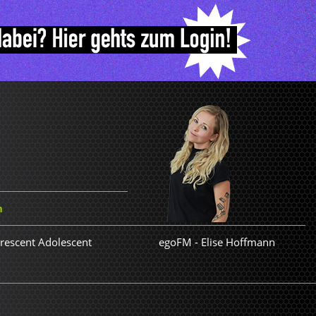
n
orescent Adolescent
egoFM
-
Elise Hoffmann