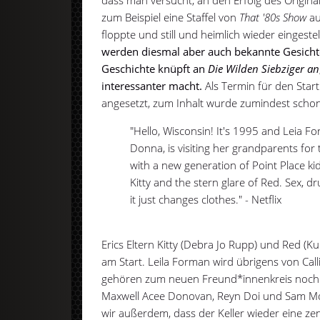
dass man versucht, an den Erfolg des Origin
zum Beispiel eine Staffel von
That '80s Show
au
floppte und still und heimlich wieder eingeste
werden diesmal aber auch bekannte Gesichte
Geschichte knüpft an
Die Wilden Siebziger an
interessanter macht.
Als Termin für den Start
angesetzt, zum Inhalt wurde zumindest schon 
"Hello, Wisconsin! It's 1995 and Leia F
Donna, is visiting her grandparents f
with a new generation of Point Place ki
Kitty and the stern glare of Red. Sex, dr
it just changes clothes." - Netflix
Erics Eltern Kitty (Debra Jo Rupp) und Red (K
am Start. Leila Forman wird übrigens von Cal
gehören zum neuen Freund*innenkreis noch 
Maxwell Acee Donovan, Reyn Doi und Sam Mor
wir außerdem, dass der Keller wieder eine zent