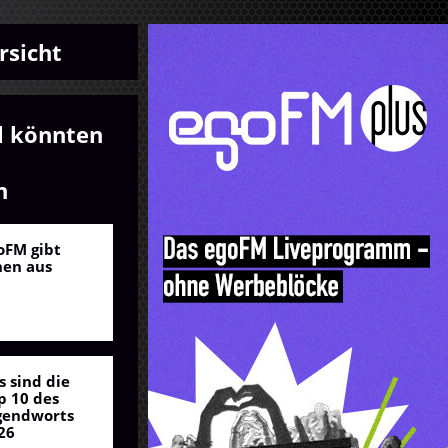
rsicht
l könnten
n
oFM gibt
nen aus
s sind die
p 10 des
gendworts
26