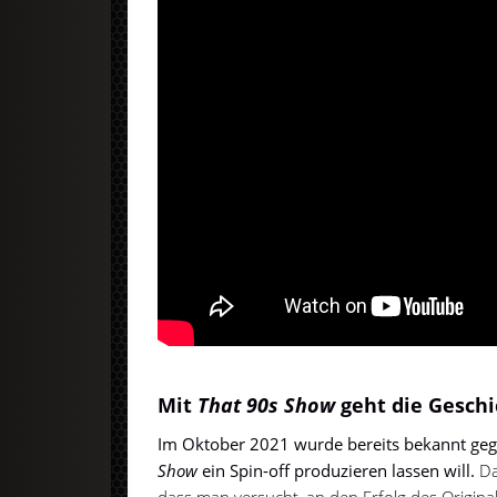
Mit
That 90s Show
geht die Geschi
Im Oktober 2021 wurde bereits bekannt geg
Show
ein Spin-off produzieren lassen will.
Das