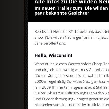
Alle Infos zu Die wilden Ne
Im neuen Trailer zum 'Die wilden 7
paar bekannte Gesichter
Bereits seit Herbst 2021 ist bekannt, dass Net
Show' ('Die wilden Neunziger') annimmt. Jetzt
Serie veröffentlicht.
Hello, Wisconsin!
Wenn du bei diesen Worten sofort Cheap Trick
und dir gleich ein wohlig warmes Gefühl von 
Rücken läuft, gehörst du höchst wahrscheinl
2000er regelmäßig
Die wilden Siebziger
(
That 7
Jahr 2009 flimmerten insgesamt acht Staffeln
Kurzer Exkurs zur Auffrischung: Die wilden S
und Friedensbewegung - prägen genauso die 
Massenkonsum. In einem Keller im fiktiven un