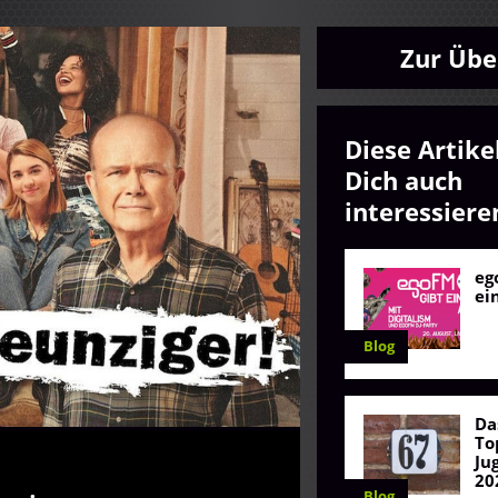
Zur Übe
Diese Artike
Dich auch
interessiere
eg
ei
Blog
Da
To
Ju
20
Blog