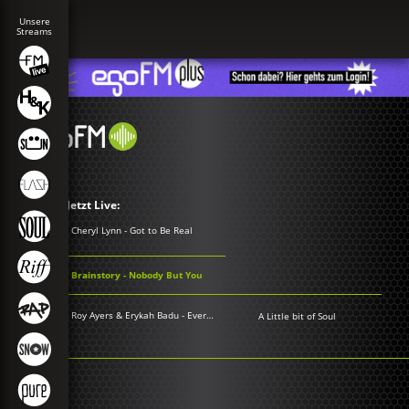
Jetzt Live:
Cheryl Lynn - Got to Be Real
Brainstory - Nobody But You
Roy Ayers & Erykah Badu - Everybody loves the sunshine
A Little bit of Soul