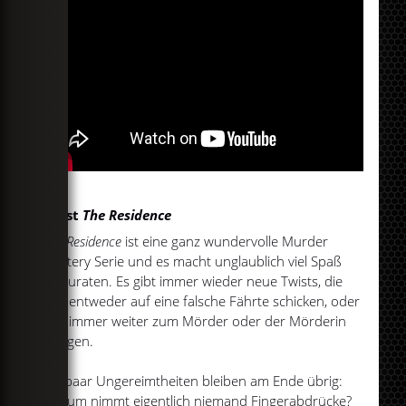
So ist
The Residence
The Residence
ist eine ganz wundervolle Murder
Mystery Serie und es macht unglaublich viel Spaß
mitzuraten. Es gibt immer wieder neue Twists, die
uns entweder auf eine falsche Fährte schicken, oder
uns immer weiter zum Mörder oder der Mörderin
bringen.
Ein paar Ungereimtheiten bleiben am Ende übrig:
Warum nimmt eigentlich niemand Fingerabdrücke?