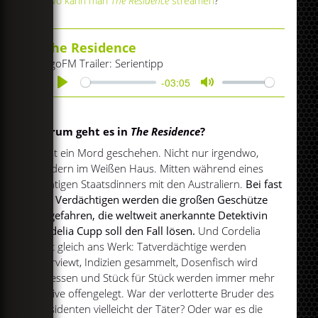
Wo kann man
The Residence
streamen
?
The Residence
egoFM Trailer: Serientipp
-03:05
Play
Mute
Worum geht es in
The Residence
?
Es ist ein Mord geschehen. Nicht nur irgendwo,
sondern im Weißen Haus. Mitten während eines
wichtigen Staatsdinners mit den Australiern.
Bei fast
200 Verdächtigen werden die großen Geschütze
aufgefahren, die weltweit anerkannte Detektivin
Cordelia Cupp soll den Fall lösen.
Und Cordelia
geht gleich ans Werk: Tatverdächtige werden
interviewt, Indizien gesammelt, Dosenfisch wird
gegessen und Stück für Stück werden immer mehr
Motive offengelegt. War der verlotterte Bruder des
Präsidenten vielleicht der Täter? Oder war es die