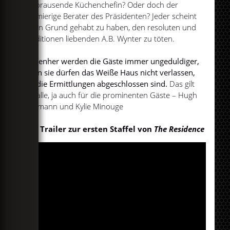
aufbrausende Küchenchefin? Oder doch der
schmierige Berater des Präsidenten? Jeder scheint
einen Grund gehabt zu haben, den resoluten und
Traditionen liebenden A.B. Wynter zu töten.
Nebenher werden die Gäste immer ungeduldiger,
denn sie dürfen das Weiße Haus nicht verlassen,
bis die Ermittlungen abgeschlossen sind.
Das gilt
für alle, ja auch für die prominenten Gäste – Hugh
Jackmann und Kylie Minouge
Der Trailer zur ersten Staffel von
The Residence