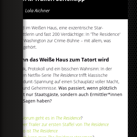
Von
Lola Aichner
Mord im Weißen Haus, eine exzentrische Star-
Ermittlerin und fast 200 Verdächtige: In 'The Residence'
wird Washington zur Crime-Bühne – mit allem, was
dazugehört.
Wenn das Weiße Haus zum Tatort wird
Politik, Protokoll und ein bisschen Wahnsinn: In der
neuen Netflix-Serie
The Residence
trifft klassische
Whodunit-Spannung auf einen Schauplatz voller Macht,
Ego und Geheimnisse.
Was passiert, wenn plötzlich
nicht nur Staatsgäste, sondern auch Ermittler*innen
das Sagen haben?
Worum geht es in
The Residence
?
Der Trailer zur ersten Staffel von
The Residence
So ist
The Residence