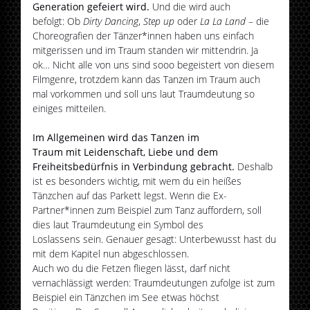
Generation gefeiert wird.
Und die wird auch
befolgt: Ob
Dirty Dancing
,
Step up
oder
La La Land
– die
Choreografien der Tänzer*innen haben uns einfach
mitgerissen und im Traum standen wir mittendrin. Ja
ok… Nicht alle von uns sind sooo begeistert von diesem
Filmgenre, trotzdem kann das Tanzen im Traum auch
mal vorkommen und soll uns laut Traumdeutung so
einiges mitteilen.
Im Allgemeinen wird das Tanzen im
Traum mit Leidenschaft, Liebe und dem
Freiheitsbedürfnis in Verbindung gebracht.
Deshalb
ist es besonders wichtig, mit wem du ein heißes
Tänzchen auf das Parkett legst. Wenn die Ex-
Partner*innen zum Beispiel zum Tanz auffordern, soll
dies laut Traumdeutung ein Symbol des
Loslassens sein. Genauer gesagt: Unterbewusst hast du
mit dem Kapitel nun abgeschlossen.
Auch wo du die Fetzen fliegen lässt, darf nicht
vernachlässigt werden: Traumdeutungen zufolge ist zum
Beispiel ein Tänzchen im See etwas höchst