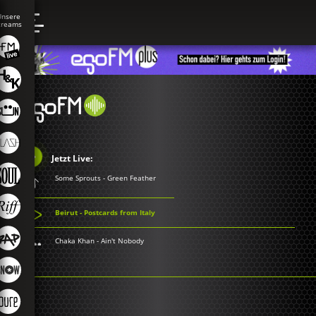
Jetzt Live:
Some Sprouts - Green Feather
Beirut - Postcards from Italy
Chaka Khan - Ain't Nobody