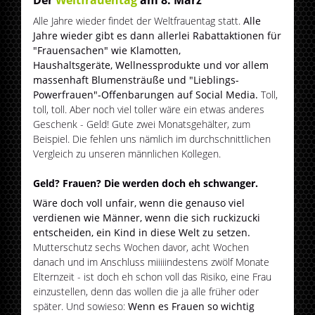
Der
Weltfrauentag
am 8. März
Alle Jahre wieder findet der Weltfrauentag statt.
Alle
Jahre wieder gibt es dann allerlei Rabattaktionen für
"Frauensachen" wie Klamotten,
Haushaltsgeräte, Wellnessprodukte und vor allem
massenhaft Blumensträuße und "Lieblings-
Powerfrauen"-Offenbarungen auf Social Media.
Toll,
toll, toll. Aber noch viel toller wäre ein etwas anderes
Geschenk - Geld! Gute zwei Monatsgehälter, zum
Beispiel. Die fehlen uns nämlich im durchschnittlichen
Vergleich zu unseren männlichen Kollegen.
Geld? Frauen? Die werden doch eh schwanger.
Wäre doch voll unfair, wenn die genauso viel
verdienen wie Männer, wenn die sich ruckizucki
entscheiden, ein Kind in diese Welt zu setzen.
Mutterschutz sechs Wochen davor, acht Wochen
danach und im Anschluss miiiiindestens zwölf Monate
Elternzeit - ist doch eh schon voll das Risiko, eine Frau
einzustellen, denn das wollen die ja alle früher oder
später. Und sowieso:
Wenn es Frauen so wichtig