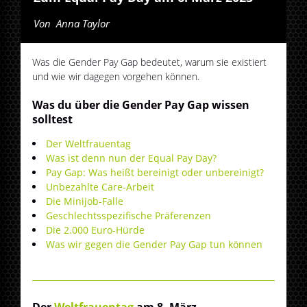
Von
Anna Taylor
Was die Gender Pay Gap bedeutet, warum sie existiert
und wie wir dagegen vorgehen können.
Was du über die Gender Pay Gap wissen
solltest
Der Weltfrauentag
Was ist denn nun der Equal Pay Day?
Pay Gap: Was heißt bereinigt oder unbereinigt?
Unbezahlte Care-Arbeit
Die Minijob-Falle
Geschlechtsspezifische Präferenzen
Die 2.000 Euro-Hürde
Was wir gegen die Gender Pay Gap tun können