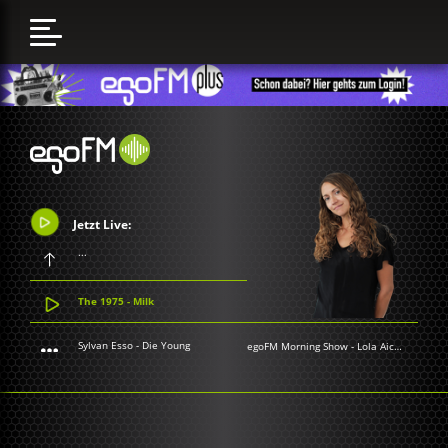
Jetzt Live:
...
The 1975 - Milk
Sylvan Esso - Die Young
egoFM Morning Show
-
Lola Aichner