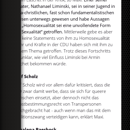
Berater, Nathanael Liminski, sei in seiner Jugend in
ultra-christlichen, fast schon fundamentalistischen
Kreisen unterwegs gewesen und habe Aussagen
wie „Homosexualität sei eine unvollendete Form
der Sexualität“ getroffen.
Mittlerweile gebe es aber
fast keine Statements von ihm zu Homosexualität
mehr und Kräfte in der CDU haben sich mit ihm zu
diesem Thema getroffen. Trotz dieses Fortschritts
sei unklar, wie viel Einfluss Liminski bei Armin
Laschet bekommen würde.
Olaf Scholz
Olaf Scholz wird vor allem dafür kritisiert, dass die
SPD zwar damit werbe, dass sie sich für queere
Menschen einsetzt, aber dennoch nicht das
Selbstbestimmungsrecht von Transpersonen
durchgebracht hat - auch wenn man das mit dem
Koalitionszwang verteidigen kann, erklärt Maxi.
Annalena Baerbock