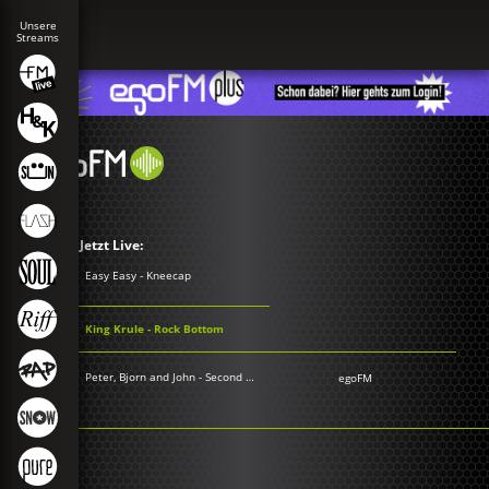
Jetzt Live:
Easy Easy - Kneecap
King Krule - Rock Bottom
Peter, Bjorn and John - Second Chance
egoFM