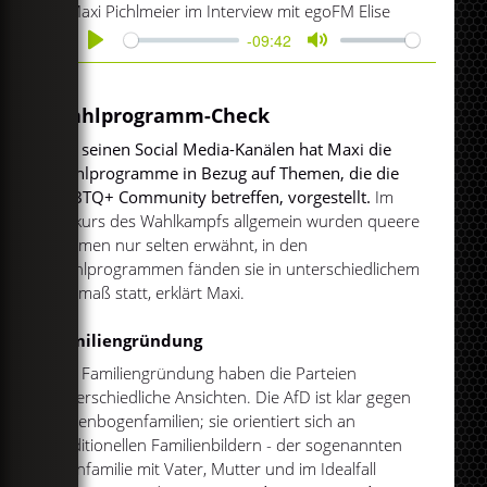
Maxi Pichlmeier im Interview mit egoFM Elise
-09:42
Play
Mute
Wahlprogramm-Check
Auf seinen Social Media-Kanälen hat Maxi die
Wahlprogramme in Bezug auf Themen, die die
LGBTQ+ Community betreffen, vorgestellt.
Im
Diskurs des Wahlkampfs allgemein wurden queere
Themen nur selten erwähnt, in den
Wahlprogrammen fänden sie in unterschiedlichem
Ausmaß statt, erklärt Maxi.
Familiengründung
Zur Familiengründung haben die Parteien
unterschiedliche Ansichten. Die AfD ist klar gegen
Regenbogenfamilien; sie orientiert sich an
traditionellen Familienbildern - der sogenannten
Kernfamilie mit Vater, Mutter und im Idealfall