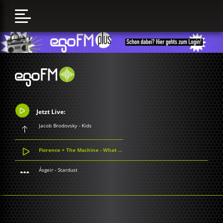
Jetzt Live:
Jacob Brodovsky - Kids
Florence + The Machine - What Kind Of Man
Ásgeir - Stardust