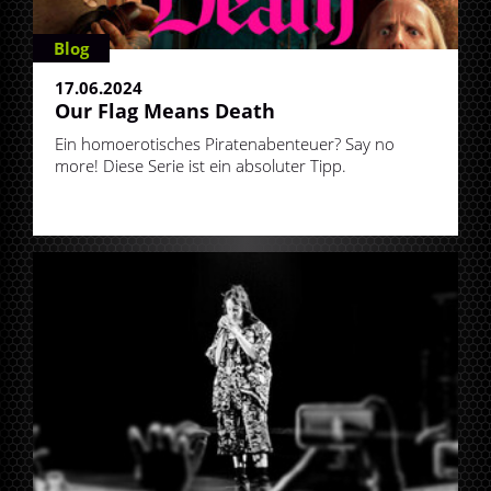
Blog
17.06.2024
Our Flag Means Death
Ein homoerotisches Piratenabenteuer? Say no
more! Diese Serie ist ein absoluter Tipp.