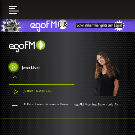
Jetzt Live:
...
Justice - D.A.N.C.E.
Al Bano Carrisi & Romina Power - Felicità
egoFM Morning Show
-
Lola Aichner