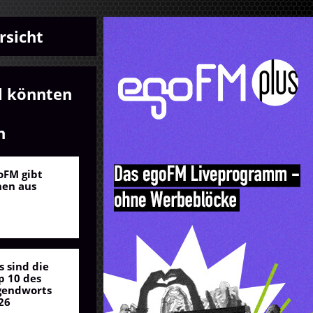
rsicht
l könnten
n
oFM gibt
nen aus
s sind die
p 10 des
gendworts
26