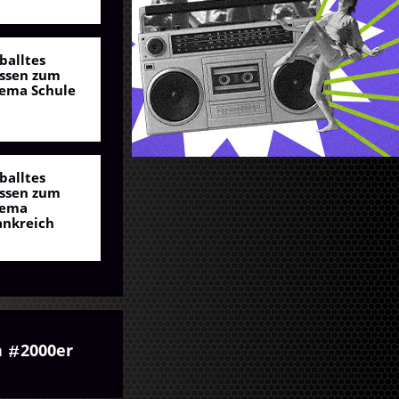
balltes
ssen zum
ema Schule
balltes
ssen zum
ema
ankreich
n
2000er