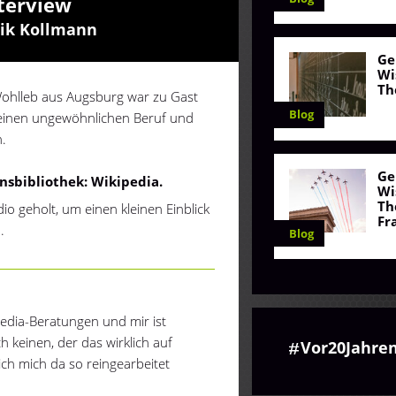
nterview
nik Kollmann
Ge
Wi
Th
Wohlleb aus Augsburg war zu Gast
Blog
seinen ungewöhnlichen Beruf und
.
Ge
nsbibliothek: Wikipedia.
Wi
Th
o geholt, um einen kleinen Einblick
Fr
.
Blog
ipedia-Beratungen und mir ist
h keinen, der das wirklich auf
Vor20Jahre
ich mich da so reingearbeitet