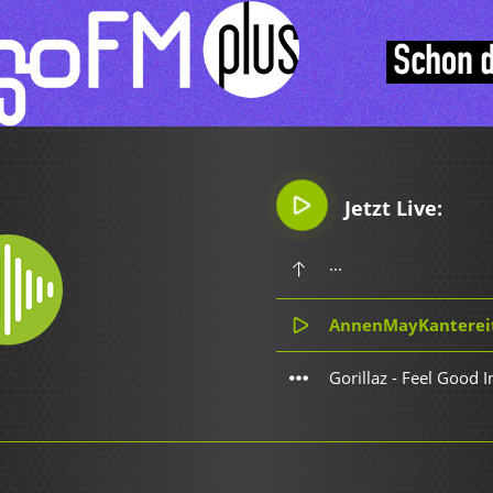
Jetzt Live:
...
AnnenMayKantereit
Gorillaz - Feel Good I