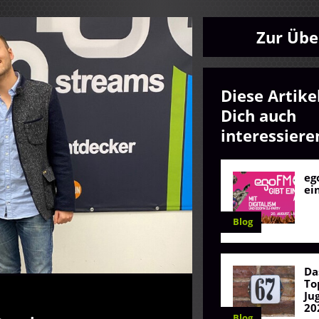
Zur Übe
Diese Artike
Dich auch
interessiere
eg
ei
Blog
Da
To
Ju
20
Blog