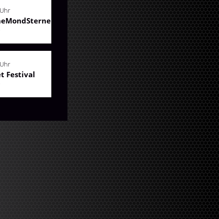
 Uhr
neMondSterne
6
 Uhr
et Festival
6