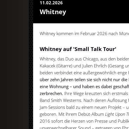
11.02.2026
Whitney
Whitney kommen im Februar 2026 nach Mün
Whitney auf 'Small Talk Tour'
Whitney, das Duo aus Chicago, aus den beide
Kakacek (Gitarre) und Julien Ehrlich (Gesang u
beiden verbindet eine außergewöhnlich enge 
über zehn Jahren teilen sie sich nicht nur di
eine Wohnung – und haben es dabei geschaff
zerbrechen.
Ihre Wege kreuzten sich erstmals 
Band Smith Westerns. Nach deren Auflösung
Jam-Sessions bald zu einem neuen Projekt – 
geboren. Mit ihrem Debüt-Album
Light Upon T
2016 sofort die Herzen von Presse und Publi
unverwechselbarer Sound – getragen von Eh