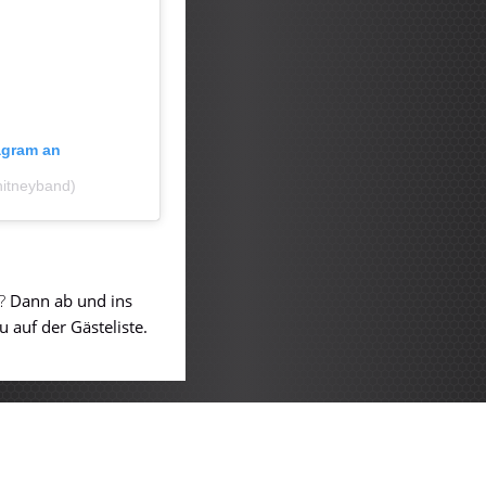
tagram an
hitneyband)
n?
Dann ab und ins
 auf der Gästeliste.