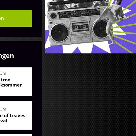
en
ngen
 Uhr
atron
iksommer
6
 Uhr
le of Leaves
ival