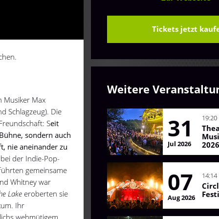
Tickets jetzt kauf
chen.
Weitere Veranstaltu
n Musiker Max
nd Schlagzeug). Die
31
19:20
Freundschaft: S
eit
The
e Bühne, sondern auch
Mus
Jul 2026
202
t, nie aneinander zu
bei der Indie-Pop-
 führten gemeinsame
07
14:14
und Whitney war
Circ
he Lake
eroberten sie
Fest
Aug 2026
kum. Ihr
rlichs wehmütigem