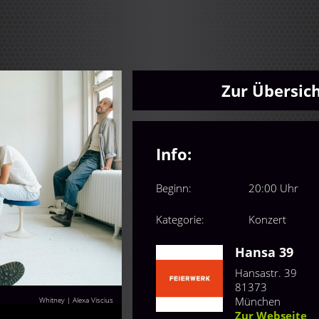
Zur Übersic
Info:
Beginn:
20:00 Uhr
Kategorie:
Konzert
Hansa 39
Hansastr. 39
81373
München
Whitney | Alexa Viscius
Zur Webseite