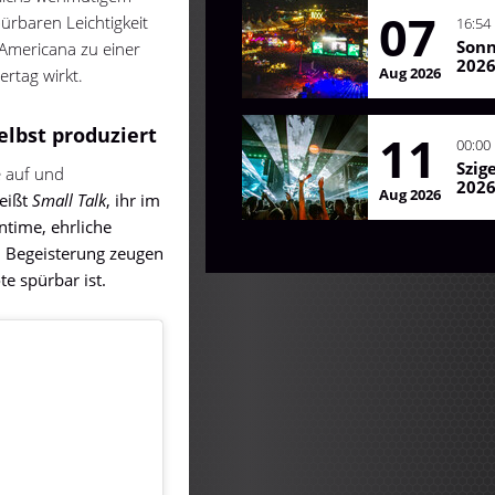
07
ürbaren Leichtigkeit
16:54
Son
 Americana zu einer
202
Aug 2026
ertag wirkt.
lbst produziert
11
00:00
Szig
e auf und
202
Aug 2026
eißt
Small Talk
, ihr im
time, ehrliche
d Begeisterung zeugen
te spürbar ist.