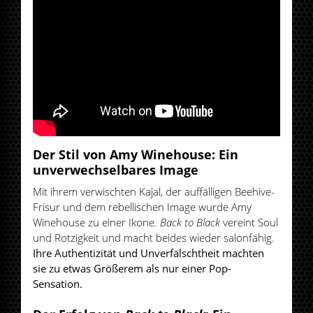
Der Stil von Amy Winehouse: Ein
unverwechselbares Image
Mit ihrem verwischten Kajal, der auffälligen Beehive-
Frisur und dem rebellischen Image wurde Amy
Winehouse zu einer Ikone.
Back to Black
vereint Soul
und Rotzigkeit und macht beides wieder salonfähig.
Ihre Authentizität und Unverfälschtheit machten
sie zu etwas Größerem als nur einer Pop-
Sensation.