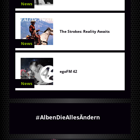
News
The Strokes: Reality Awaits
News
egoFM 42
News
AlbenDieAllesÄndern