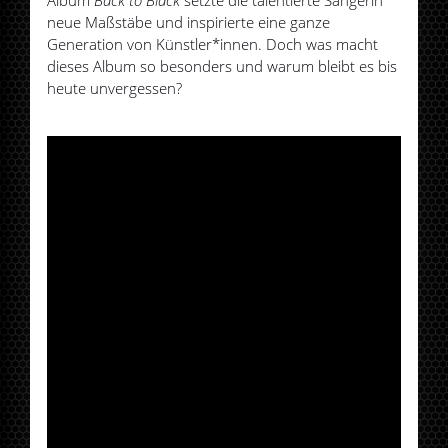
Album
Back to Black
setzte die talentierte Sängerin
neue Maßstäbe und inspirierte eine ganze
Generation von Künstler*innen. Doch was macht
dieses Album so besonders und warum bleibt es bis
heute unvergessen?