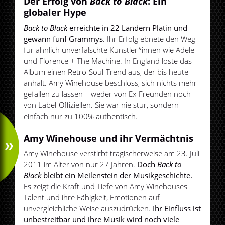
Der Erfolg von
Back to Black
: Ein
globaler Hype
Back to Black
erreichte in 22 Ländern Platin und
gewann fünf Grammys.
Ihr Erfolg ebnete den Weg
für ähnlich unverfälschte Künstler*innen wie Adele
und Florence + The Machine. In England löste das
Album einen Retro-Soul-Trend aus, der bis heute
anhält. Amy Winehouse beschloss, sich nichts mehr
gefallen zu lassen – weder von Ex-Freunden noch
von Label-Offiziellen. Sie war nie stur, sondern
einfach nur zu 100% authentisch.
Amy Winehouse und ihr Vermächtnis
Amy Winehouse verstirbt tragischerweise am 23. Juli
2011 im Alter von nur 27 Jahren.
Doch
Back to
Black
bleibt ein Meilenstein der Musikgeschichte.
Es zeigt die Kraft und Tiefe von Amy Winehouses
Talent und ihre Fähigkeit, Emotionen auf
unvergleichliche Weise auszudrücken.
Ihr Einfluss ist
unbestreitbar und ihre Musik wird noch viele