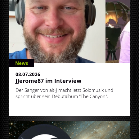
News
08.07.2026
JJerome87 im Interview
Der Sänger von alt-J macht jetzt Solomusik und
spricht über sein Debütalbum "The Canyon".