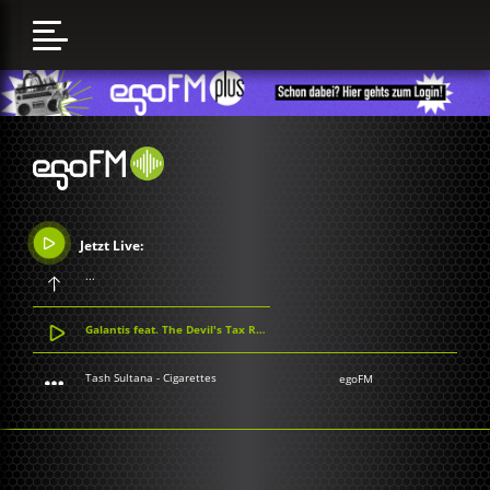
Jetzt Live:
...
Galantis feat. The Devil's Tax Return - Stay Alive
Tash Sultana - Cigarettes
egoFM