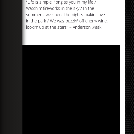
"Life is simple, 'long as you in my life /
Watchin' fireworks in the sky / In the
summers, we spent the nights makin' love
in the park / We was buzzin' off cherry wine,
lookin' up at the stars" – Anderson .Paak