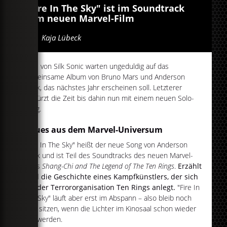
"Fire In The Sky" ist im Soundtrack
vom neuen Marvel-Film
Von
Kaja Lübeck
Fans von Silk Sonic warten ungeduldig auf das
gemeinsame Album von Bruno Mars und Anderson
.Paak, das nächstes Jahr erscheinen soll. Letzterer
verkürzt die Zeit bis dahin nun mit einem neuen Solo-
Song.
Neues aus dem Marvel-Universum
"Fire In The Sky" heißt der neue Song von Anderson
.Paak und ist Teil des Soundtracks des neuen Marvel-
Films
Shang-Chi and The Legend of The Ten Rings
.
Erzählt
wird die Geschichte eines Kampfkünstlers, der sich
mit der Terrororganisation Ten Rings anlegt.
"Fire In
The Sky" läuft aber erst im Abspann – also bleib noch
kurz sitzen, wenn die Lichter im Kinosaal schon wieder
hell werden.