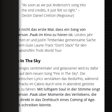
"As soon as we put Anderson's song into
the end credits, it just felt so right." –
Destin Daniel Cretton (Regisseur)
Es ist nicht das erste Mal, dass ein Song von
Anderson .Paak im Kino zu hören ist.
Letztes Jahr
machten er und Justin Timberlake gemeinsame Sache
auf dem Gute Laune-Track "Don't Slack" für den
Animationsfilm
Trolls World Tour.
Fire In The Sky
Um einiges sentimentaler und gelassener wird es dafür
jetzt auf dem neuen Song "Fire In The Sky". Die
romantischen Lyrics verstärken das Bedürfnis, während
des Tracks im Cabrio durch eine in abendrot getönte
Stadt zu fahren.
Mit luftigem Soul in der Stimme singt
Anderson .Paak über Momente des Verliebens, die
man direkt in das Drehbuch eines Coming of Age-
Films schreiben könnte.