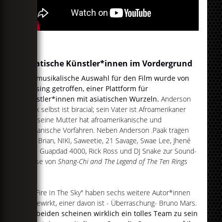
Asiatische Künstler*innen im Vordergrund
Die musikalische Auswahl für den Film wurde von
88rising getroffen, einer Plattform für
Künstler*innen mit asiatischen Wurzeln.
Anderson
.Paak selbst ist biracial; sein Vater ist Afroamerikaner
und seine Mutter hat afroamerikanische und
koreanische Vorfahren. Neben Anderson .Paak tragen
Rich Brian, NIKI, Saweetie, 21 Savage, Swae Lee, Jhené
Aiko, Guapdad 4000, Rick Ross und DJ Snake zur Sound-
Kullise von
Shang-Chi and The Legend of The Ten Rings
bei.
An "Fire In The Sky" haben sechs weitere Autor*innen
mitgewirkt, einer davon ist - Überraschung- Bruno Mars.
Die beiden scheinen wirklich ein tolles Team zu sein