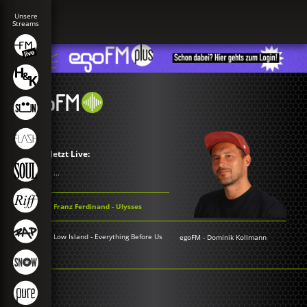
Jetzt Live:
...
Franz Ferdinand - Ulysses
Low Island - Everything Before Us
egoFM
-
Dominik Kollmann