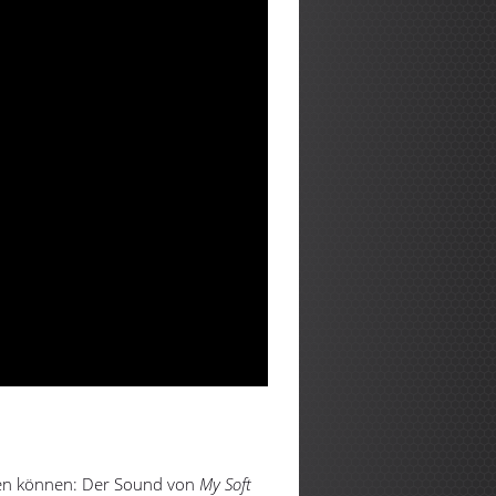
den können: Der Sound von
My Soft