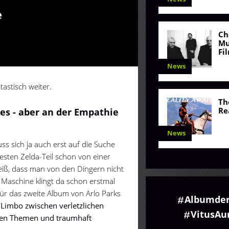
e
Ch
Mu
Fi
News
astisch weiter.
Th
Re
es - aber an der Empathie
News
 sich ja auch erst auf die Suche
ten Zelda-Teil schon von einer
eiß, dass man von den Dingern nicht
e Maschine klingt da schon erstmal
 für das zweite Album von Arlo Parks
Albumde
 Limbo zwischen verletzlichen
VitusA
nden Themen und traumhaft