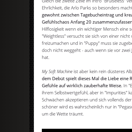
Gleich die zweite Zeile im Intro "Bruiseless"
Ehrlichkeit, die Arlo Parks so besonders mach
gewohnt zwischen Tagebucheintrag und kreat
Gefühlschaos Anfang 20 zusammenzufassen
Hilflosigkeit wenn ein wichtiger Mensch eine
"Weightless" versucht sie sich von einer nicht 
freizumachen und in "Puppy" muss sie zuge
doch nicht weggeht - auch wenn sie vor zwe
hat.
My Soft Machine
ist aber kein rein düsteres A
dem Debüt spielt dieses Mal die Liebe eine R
Gefühle auf wirklich zauberhafte Weise.
In "
ihrem Selbstwertgefühl, aber in "Impurities" 
Schwächen akzeptieren und sich vollends de
schöner wird es wahrscheinlich nur in "Pegas
um die Wette träumt.