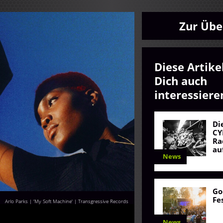
Zur Übe
Diese Artike
Dich auch
interessiere
Di
CY
Ra
au
News
Go
Fe
Arlo Parks | 'My Soft Machine' | Transgressive Records
News