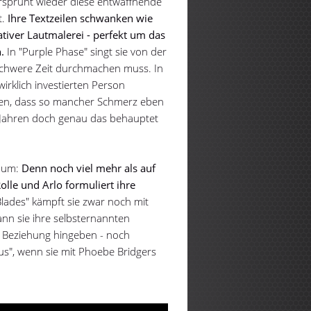
 versprüht wieder diese entwaffnende
t.
Ihre Textzeilen schwanken wie
iver Lautmalerei - perfekt um das
.
In "Purple Phase" singt sie von der
 schwere Zeit durchmachen muss. In
wirklich investierten Person
ben, dass so mancher Schmerz eben
i Jahren doch genau das behauptet
lbum:
Denn noch viel mehr als auf
olle und Arlo formuliert ihre
Blades" kämpft sie zwar noch mit
kann sie ihre selbsternannten
r Beziehung hingeben - noch
us", wenn sie mit Phoebe Bridgers