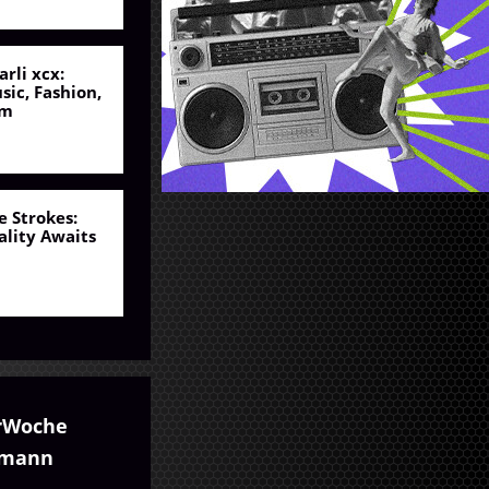
arli xcx:
sic, Fashion,
lm
e Strokes:
ality Awaits
rWoche
umann