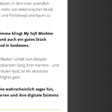
fkissen, in dem man unendlich
al mehr von elektronischer Musik
ck und Portishead sind kaum zu
timme klingt
My Soft Machine
und auch ein gutes Stück
sed in Sunbeams
.
lades" schielt zum Beispiel
zbarsten Song ihrer Karriere - und
ulen lässt, ist ein absolutes
hlights geizt.
ine
wahrscheinlich sogar hin,
ren und ihre digitale Existenz