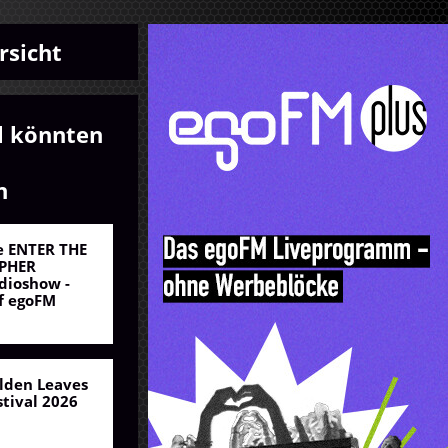
rsicht
l könnten
n
e ENTER THE
PHER
dioshow -
f egoFM
lden Leaves
stival 2026