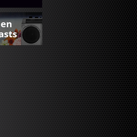
den
asts