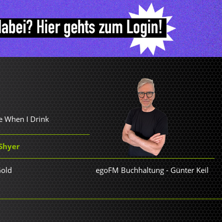
e When I Drink
Shyer
Gold
egoFM Buchhaltung
-
Günter Keil