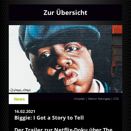
Zur Übersicht
News
Unsplah | Nelson Ndongala
|
CC0
16.02.2021
Biggie: I Got a Story to Tell
Der Trailer zur Netflix-Doku über The