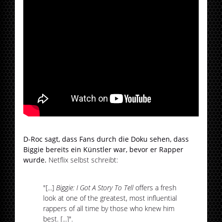
D-Roc sagt, dass Fans durch die Doku sehen, dass
Biggie bereits ein Künstler war, bevor er Rapper
wurde.
Netflix selbst schreibt:
"[...]
Biggie: I Got A Story To Tell
offers a fresh
look at one of the greatest, most influential
rappers of all time by those who knew him
best. [...]".