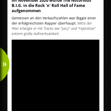
Im November 2020 wurde The Notorious
B.I.G. in die Rock 'n' Roll Hall of Fame
aufgenommen
Gemessen an den Verkaufszahlen war Biggie einer
der erfolgreichsten Rapper überhaupt.
Mitte der
90er erlangte er mit Tracks wie "Juicy" und "Hypnotize"
extrem große Aufmerksamkeit: