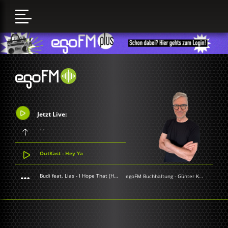
Jetzt Live:
...
OutKast - Hey Ya
Budi feat. Lias - I Hope That (Home)
egoFM Buchhaltung
-
Günter Keil