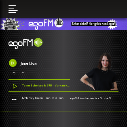
Jetzt Live:
...
Team Scheisse & SFR - Vorratskammer
McKinley Dixon - Run, Run, Run
egoFM Wochenende
-
Gloria Grünwald