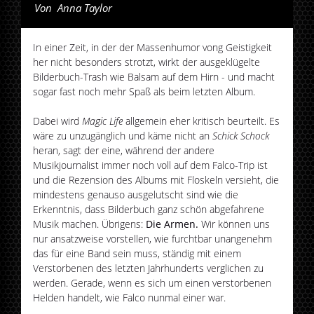
Von
Anna Taylor
In einer Zeit, in der der Massenhumor vong Geistigkeit
her nicht besonders strotzt, wirkt der ausgeklügelte
Bilderbuch-Trash wie Balsam auf dem Hirn - und macht
sogar fast noch mehr Spaß als beim letzten Album.
Dabei wird
Magic Life
allgemein eher kritisch beurteilt. Es
wäre zu unzugänglich und käme nicht an
Schick Schock
heran, sagt der eine, während der andere
Musikjournalist immer noch voll auf dem Falco-Trip ist
und die Rezension des Albums mit Floskeln versieht, die
mindestens genauso ausgelutscht sind wie die
Erkenntnis, dass Bilderbuch ganz schön abgefahrene
Musik machen. Übrigens:
Die Armen.
Wir können uns
nur ansatzweise vorstellen, wie furchtbar unangenehm
das für eine Band sein muss, ständig mit einem
Verstorbenen des letzten Jahrhunderts verglichen zu
werden. Gerade, wenn es sich um einen verstorbenen
Helden handelt, wie Falco nunmal einer war.