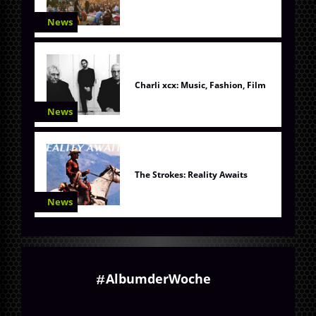
News
Charli xcx: Music, Fashion, Film
News
The Strokes: Reality Awaits
News
AlbumderWoche