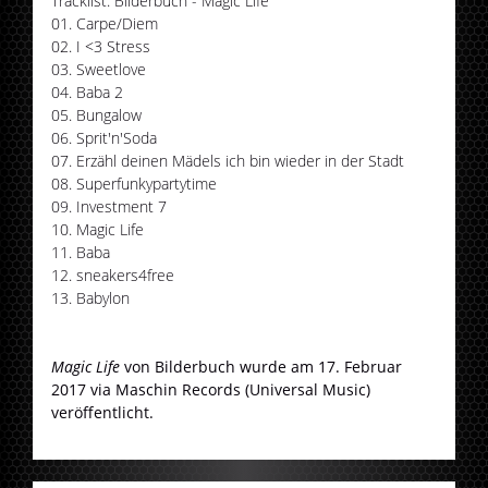
Tracklist: Bilderbuch - Magic Life
01. Carpe/Diem
02. I <3 Stress
03. Sweetlove
04. Baba 2
05. Bungalow
06. Sprit'n'Soda
07. Erzähl deinen Mädels ich bin wieder in der Stadt
08. Superfunkypartytime
09. Investment 7
10. Magic Life
11. Baba
12. sneakers4free
13. Babylon
Magic Life
von Bilderbuch wurde am 17. Februar
2017 via Maschin Records (Universal Music)
veröffentlicht.