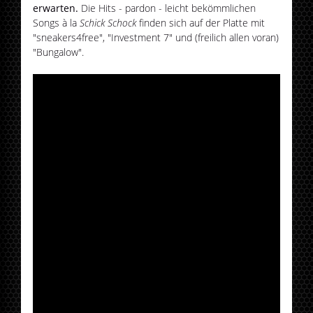
erwarten.
Die Hits - pardon - leicht bekömmlichen
Songs à la
Schick Schock
finden sich auf der Platte mit
"sneakers4free", "Investment 7" und (freilich allen voran)
"Bungalow".