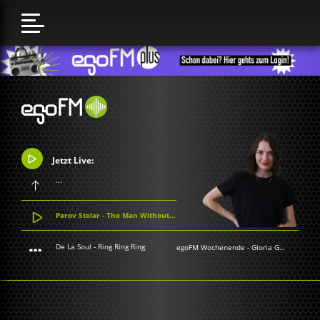
Jetzt Live:
...
Parov Stelar - The Man Without Reflection
De La Soul - Ring Ring Ring
egoFM Wochenende
-
Gloria Grünwald