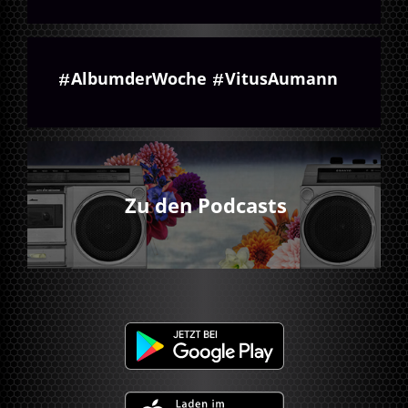
AlbumderWoche
VitusAumann
Zu den Podcasts