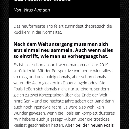
Von
Vitus Aumann
Das neuformierte Trio feiert zumindest theoretisch die
Rückkehr in die Normalität.
Nach dem Weltuntergang muss man sich
erst einmal neu sammeln. Auch wenn alles
so eintrifft, wie man es vorhergesagt hat.
Es ist fast schon absurd, wenn man an das Jahr 2019
zurückdenkt: Mit der Perspektive von heute wirkt alles
so rosig und unschuldig damals, aber schon damals
waren die Alarmglocken im Dauerklingelmodus. Die
Foals ließen sich damals nicht nur zu einem, sondern
gleich zu zwei Konzeptalben über das Ende der Welt
hinreißen – und die nächste Jahre gaben der Band dann
auch noch irgendwie recht. Es wäre also wohl kein
Wunder gewesen, wenn die Foals ein komplett düsteres
"Wir habens euch ja gesagt"-Album über die trostlose
Realität geschrieben hätten.
Aber bei der neuen Foals