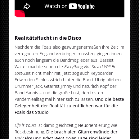
Realitätsflucht in die Disco
Nachdem die Foals also gezwungenermaßen ihre Zeit im
verregneten England verbringen mussten, gingen ihnen
auch noch langsam die Bandmitglieder aus. Bassist
Walter machte schon die
Everything Not Saved Will Be
Lost-
Zeit nicht mehr mit, jetzt zog auch Keyboarder
Edwin den Schlussstrich hinter die Band. Übrig blieben
Drummer Jack, Gitarrist Jimmy und natürlich Kopf der
Band Yannis – und die große Lust, den tristen
Pandemiealltag mal hinter sich zu lassen.
Und die beste
Gelegenheit der Realität zu entfliehen war für die
Foals das Studio.
Life is Yours
ist damit gleichzeitig Neuorientierung wie
Rückbesinnung.
Die brachialen Gitarrenwände der
Holy Fire
und
What Went Down
Tage sind leider