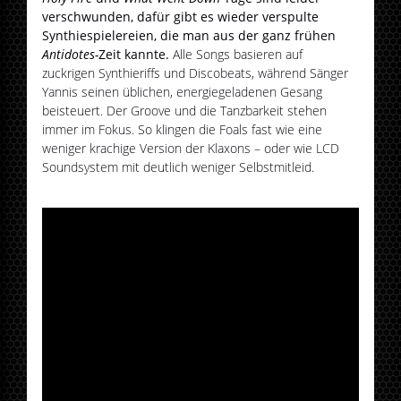
verschwunden, dafür gibt es wieder verspulte
Synthiespielereien, die man aus der ganz frühen
Antidotes-
Zeit kannte.
Alle Songs basieren auf
zuckrigen Synthieriffs und Discobeats, während Sänger
Yannis seinen üblichen, energiegeladenen Gesang
beisteuert. Der Groove und die Tanzbarkeit stehen
immer im Fokus. So klingen die Foals fast wie eine
weniger krachige Version der Klaxons – oder wie LCD
Soundsystem mit deutlich weniger Selbstmitleid.