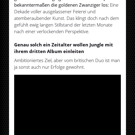
bekanntermaßen die goldenen Zwanziger los:
Eine
Dekade voller ausgelassener Feierei und
atemberaubender Kunst. Das klingt doch nach dem
gefühlt ewig langen Stillstand der letzten Monate
nach einer verlockenden Perspektive.
Genau solch ein Zeitalter wollen Jungle mit
ihrem dritten Album einleiten
Ambitioniertes Ziel, aber vom britischen Duo ist man
ja sonst auch nur Erfolge gewohnt.