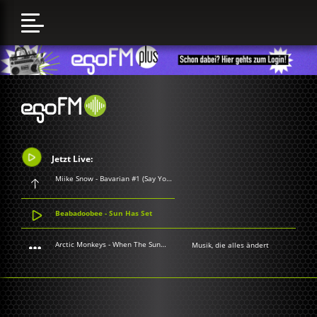
Jetzt Live:
Miike Snow - Bavarian #1 (Say You Will)
Beabadoobee - Sun Has Set
Arctic Monkeys - When The Sun Goes Down
Musik, die alles ändert