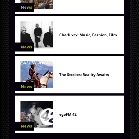
News
Charli xcx: Music, Fashion, Film
News
The Strokes: Reality Awaits
News
egoFM 42
News