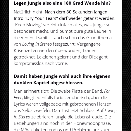
Legen Jungle also eine 180 Grad Wende hin?
Natürlich nicht:
Nach dem 80 Sekunden langen
Intro "Dry Your Tears" darf wieder getanzt werden.
"Keep Moving" vereint einfach alles, was Jungle so
besonders macht, und pumpt pure gute Laune in
die Venen. Damit ist auch schon das Grundthema
von
Loving In Stereo
festgezurrt: Vergangene
Krisenzeiten werden überwunden, Tränen
getrocknet, Lektionen gelernt und der Blick geht
kompromisslos nach vorne.
Damit haben Jungle wohl auch ihre eigenen
dunklen Kapitel abgeschlossen.
Man erinnert sich: Die zweite Platte der Band,
For
Ever
, klingt ebenfalls furios euphorisch, aber die
Lyrics waren vollgepackt mit gebrochenen Herzen
uns Selbstzweifeln. Damit ist jetzt Schluss: Auf
Loving
In Stereo
zelebrieren Jungle die Lebensfreude. Die
Beziehungen sind noch in der Honeymoonphase,
die Möglichkeiten endlos und Probleme nur zum