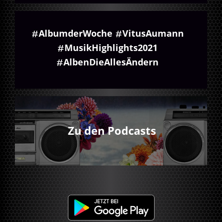
AlbumderWoche
VitusAumann
MusikHighlights2021
AlbenDieAllesÄndern
Zu den Podcasts