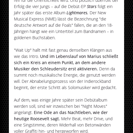
reif für die Öffentlichkeit wird. Und plötzlich überrollt der
Erfolg die vier Jungs – auf die Debüt-EP
Stars
folgt ein
Jahr später das erste Album
Lightmares.
Der New
Musical Express (NME) lässt die Bezeichnung "die
deutsche Antwort auf die Foals" fallen, die an den 18-
Jährigen hängt wie ein Untertitel zum Bandnamen – in
goldenen Buchstaben.
"Wait Up" hallt mit fast genau denselben Klängen aus
wie das Intro.
Und im Lebenslauf von Marius schließt
sich ein Kreis an einem Punkt, an dem andere
Musiker den Schleudersitz erst aktivieren.
Denn da
summt noch musikalische Energie, die genutzt werden
will. Der Abnabelungsprozess von der Indierockband
beginnt, der erste Schritt als Solomusiker wird gedacht.
Auf dem, was einige Jahre später sein Debütalbum
werden soll, sind wir inzwischen bei "Night Moves"
angelangt.
Eine Ode an das Nachtleben, wie der
heutige Roosevelt sagt.
Mehr Beat, mehr Drive, und
eine Singstimme, deren Widerhall von Betonwänden
voller Graffiti hin- und hergeworfen wird.