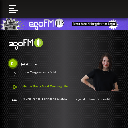
Jetzt Live:
Luna Morgenstern - Gold
Mando Diao - Good Morning, Herr Horst
Young Franco, Earthgang & Jafunk - Lose Control
egoFM
-
Gloria Grünwald