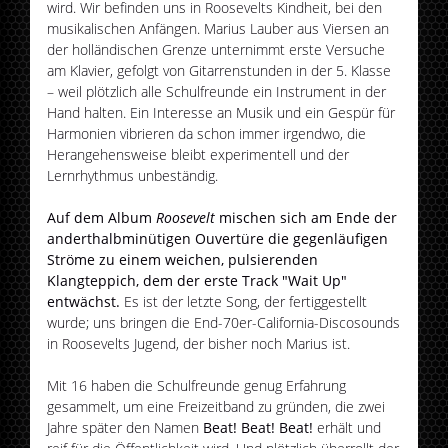
wird. Wir befinden uns in Roosevelts Kindheit, bei den
musikalischen Anfängen. Marius Lauber aus Viersen an
der holländischen Grenze unternimmt erste Versuche
am Klavier, gefolgt von Gitarrenstunden in der 5. Klasse
– weil plötzlich alle Schulfreunde ein Instrument in der
Hand halten. Ein Interesse an Musik und ein Gespür für
Harmonien vibrieren da schon immer irgendwo, die
Herangehensweise bleibt experimentell und der
Lernrhythmus unbeständig.
Auf dem Album
Roosevelt
mischen sich am Ende der
anderthalbminütigen Ouvertüre die gegenläufigen
Ströme zu einem weichen, pulsierenden
Klangteppich, dem der erste Track "Wait Up"
entwächst.
Es ist der letzte Song, der fertiggestellt
wurde; uns bringen die End-70er-California-Discosounds
in Roosevelts Jugend, der bisher noch Marius ist.
Mit 16 haben die Schulfreunde genug Erfahrung
gesammelt, um eine Freizeitband zu gründen, die zwei
Jahre später den Namen
Beat! Beat! Beat!
erhält und