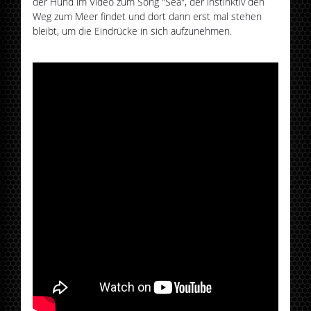
der Hund im Video zum Song "Sea", der instinktiv den
Weg zum Meer findet und dort dann erst mal stehen
bleibt, um die Eindrücke in sich aufzunehmen.