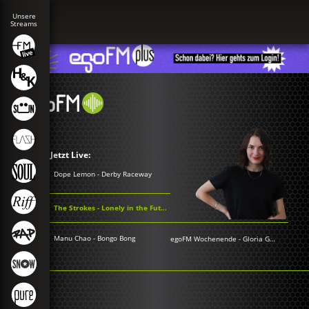
Jetzt Live:
Dope Lemon - Derby Raceway
The Strokes - Lonely in the Future
Manu Chao - Bongo Bong
egoFM Wochenende
-
Gloria Grünwald