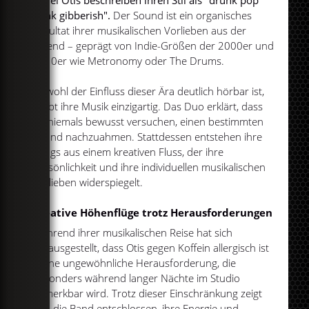
punk gibberish".
Der Sound ist ein organisches
Resultat ihrer musikalischen Vorlieben aus der
Jugend – geprägt von Indie-Größen der 2000er und
2010er wie Metronomy oder The Drums.
Obwohl der Einfluss dieser Ära deutlich hörbar ist,
bleibt ihre Musik einzigartig. Das Duo erklärt, dass
sie niemals bewusst versuchen, einen bestimmten
Sound nachzuahmen. Stattdessen entstehen ihre
Songs aus einem kreativen Fluss, der ihre
Persönlichkeit und ihre individuellen musikalischen
Vorlieben widerspiegelt.
Kreative Höhenflüge trotz Herausforderungen
Während ihrer musikalischen Reise hat sich
herausgestellt, dass Otis gegen Koffein allergisch ist
– eine ungewöhnliche Herausforderung, die
besonders während langer Nächte im Studio
bemerkbar wird. Trotz dieser Einschränkung zeigt
sich die Band entschlossen, ihre Energie und