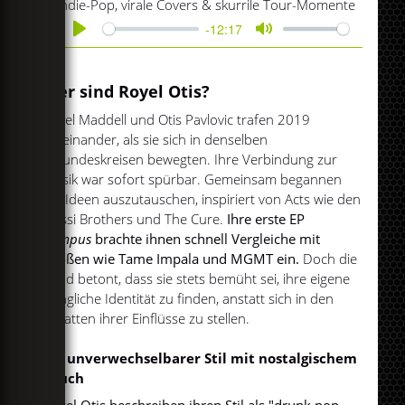
Indie-Pop, virale Covers & skurrile Tour-Momente
-12:17
Play
Mute
Wer sind Royel Otis?
Royel Maddell und Otis Pavlovic trafen 2019
aufeinander, als sie sich in denselben
Freundeskreisen bewegten. Ihre Verbindung zur
Musik war sofort spürbar. Gemeinsam begannen
sie, Ideen auszutauschen, inspiriert von Acts wie den
Alessi Brothers und The Cure.
Ihre erste EP
Campus
brachte ihnen schnell Vergleiche mit
Größen wie Tame Impala und MGMT ein.
Doch die
Band betont, dass sie stets bemüht sei, ihre eigene
klangliche Identität zu finden, anstatt sich in den
Schatten ihrer Einflüsse zu stellen.
Ein unverwechselbarer Stil mit nostalgischem
Touch
Royel Otis beschreiben ihren Stil als "drunk pop