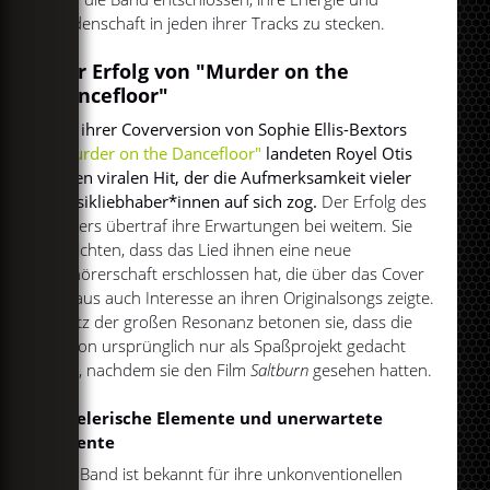
Leidenschaft in jeden ihrer Tracks zu stecken.
Der Erfolg von "Murder on the
Dancefloor"
Mit ihrer Coverversion von Sophie Ellis-Bextors
"Murder on the Dancefloor"
landeten Royel Otis
einen viralen Hit, der die Aufmerksamkeit vieler
Musikliebhaber*innen auf sich zog.
Der Erfolg des
Covers übertraf ihre Erwartungen bei weitem. Sie
berichten, dass das Lied ihnen eine neue
Zuhörerschaft erschlossen hat, die über das Cover
hinaus auch Interesse an ihren Originalsongs zeigte.
Trotz der großen Resonanz betonen sie, dass die
Aktion ursprünglich nur als Spaßprojekt gedacht
war, nachdem sie den Film
Saltburn
gesehen hatten.
Spielerische Elemente und unerwartete
Talente
Die Band ist bekannt für ihre unkonventionellen