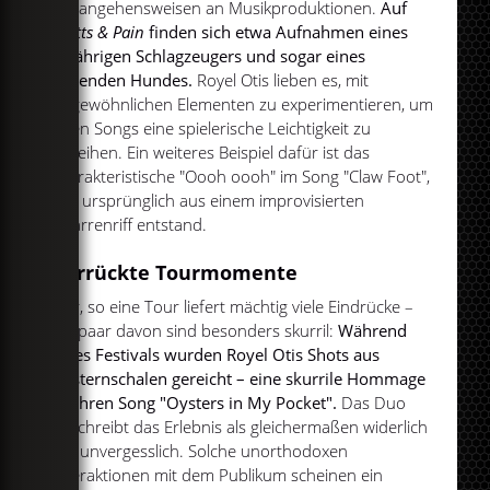
Herangehensweisen an Musikproduktionen.
Auf
Pratts & Pain
finden sich etwa Aufnahmen eines
elfjährigen Schlagzeugers und sogar eines
bellenden Hundes.
Royel Otis lieben es, mit
ungewöhnlichen Elementen zu experimentieren, um
ihren Songs eine spielerische Leichtigkeit zu
verleihen. Ein weiteres Beispiel dafür ist das
charakteristische "Oooh oooh" im Song "Claw Foot",
das ursprünglich aus einem improvisierten
Gitarrenriff entstand.
Verrückte Tourmomente
Klar, so eine Tour liefert mächtig viele Eindrücke –
ein paar davon sind besonders skurril:
Während
eines Festivals wurden Royel Otis Shots aus
Austernschalen gereicht – eine skurrile Hommage
an ihren Song "Oysters in My Pocket".
Das Duo
beschreibt das Erlebnis als gleichermaßen widerlich
wie unvergesslich. Solche unorthodoxen
Interaktionen mit dem Publikum scheinen ein