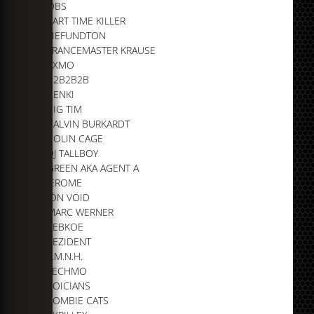
OBS
PART TIME KILLER
TIEFUNDTON
TRANCEMASTER KRAUSE
AXMO
B2B2B2B
BENKI
BIG TIM
CALVIN BURKARDT
COLIN CAGE
DJ TALLBOY
GREEN AKA AGENT A
JEROME
JON VOID
MARC WERNER
REBKOE
REZIDENT
T.M.N.H.
TECHMO
VOICIANS
ZOMBIE CATS