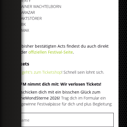
QERTY
RAINER WACHTELBORN
SARAZAR
TAKTSTÖRER
TBK
VMAX
Alle bisher bestätigten Acts findest du auch direkt
auf der
offiziellen Festival-Seite
.
Tickets
Hier geht's zum Ticketshop
! Schnell sein lohnt sich.
egoFM nimmt dich mit: Wir verlosen Tickets!
Wir schicken dich mit ein bisschen Glück zum
SonneMondSterne 2026!
Trag dich im Formular ein
und gewinne Festivalpässe für dich und plus Begleitung: