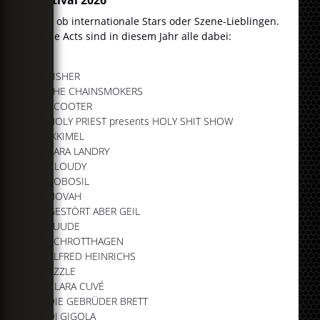
Egal ob internationale Stars oder Szene-Lieblingen.
Diese Acts sind in diesem Jahr alle dabei:
FISHER
THE CHAINSMOKERS
SCOOTER
HOLY PRIEST presents HOLY SHIT SHOW
IKKIMEL
SARA LANDRY
CLOUDY
KOBOSIL
NOVAH
GESTÖRT ABER GEIL
LUUDE
SCHROTTHAGEN
ALFRED HEINRICHS
AZZLE
CLARA CUVÉ
DIE GEBRÜDER BRETT
DJ GIGOLA