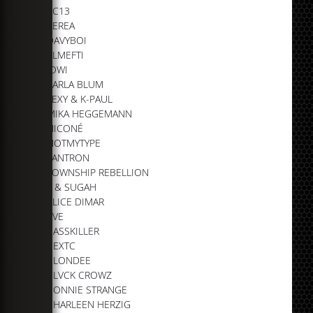
AC13
AEREA
DAVYBOI
ELMEFTI
JOWI
KARLA BLUM
LEXY & K-PAUL
MIKA HEGGEMANN
NICONÉ
NOTMYTYPE
TANTRON
TOWNSHIP REBELLION
T & SUGAH
ALICE DIMAR
AVE
BASSKILLER
BEXTC
BLONDEE
BLVCK CROWZ
BONNIE STRANGE
CHARLEEN HERZIG