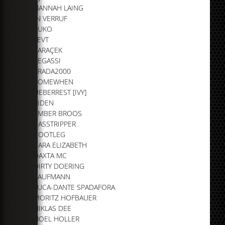
HANNAH LAING
IN VERRUF
KUKO
LEVT
PARAÇEK
PEGASSI
PRADA2000
SOMEWHEN
UEBERREST [IVY]
AIDEN
AMBER BROOS
BASSTRIPPER
BOOTLEG
CARA ELIZABETH
DAXTA MC
DIRTY DOERING
KAUFMANN
LUCA-DANTE SPADAFORA
MORITZ HOFBAUER
NIKLAS DEE
NOEL HOLLER