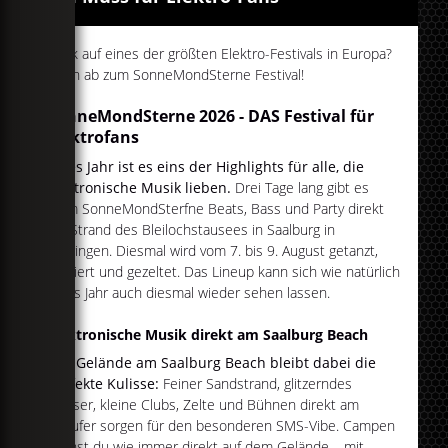
Bock auf eines der größten Elektro-Festivals in Europa?
Dann ab zum SonneMondSterne Festival!
SonneMondSterne 2026 - DAS Festival für
Elektrofans
Jedes Jahr ist es eins der Highlights für alle, die
elektronische Musik lieben.
Drei Tage lang gibt es
beim SonneMondSterfne Beats, Bass und Party direkt
am Strand des Bleilochstausees in Saalburg in
Thüringen. Diesmal wird vom 7. bis 9. August getanzt,
gefeiert und gezeltet. Das Lineup kann sich wie natürlich
jedes Jahr auch diesmal wieder sehen lassen.
Elektronische Musik direkt am Saalburg Beach
Das Gelände am Saalburg Beach bleibt dabei die
perfekte Kulisse:
Feiner Sandstrand, glitzerndes
Wasser, kleine Clubs, Zelte und Bühnen direkt am
Seeufer sorgen für den besonderen SMS-Vibe. Campen
kannst du wie immer direkt auf dem Gelände – mit