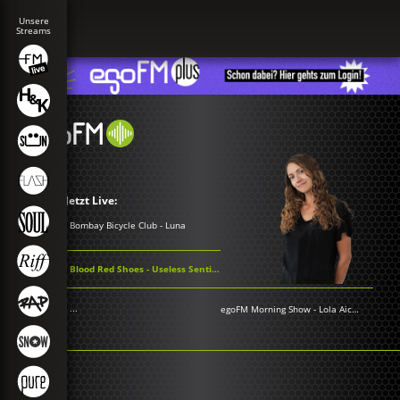
Jetzt Live:
Bombay Bicycle Club - Luna
Blood Red Shoes - Useless Sentiment
...
egoFM Morning Show
-
Lola Aichner