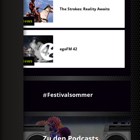
The Strokes: Reality Awaits
News
egoFM 42
News
Festivalsommer
Zu den Podcasts