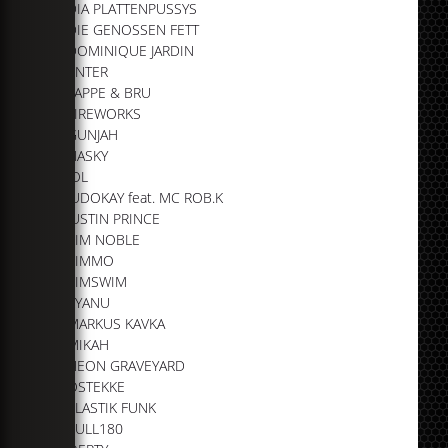
DIA PLATTENPUSSYS
DIE GENOSSEN FETT
DOMINIQUE JARDIN
ENTER
FAPPE & BRU
FIREWORKS
GUNJAH
HASKY
JOL
JUDOKAY feat. MC ROB.K
JUSTIN PRINCE
KIM NOBLE
KIMMO
KIMSWIM
KYANU
MARKUS KAVKA
MIKAH
NEON GRAVEYARD
OSTEKKE
PLASTIK FUNK
PULL180