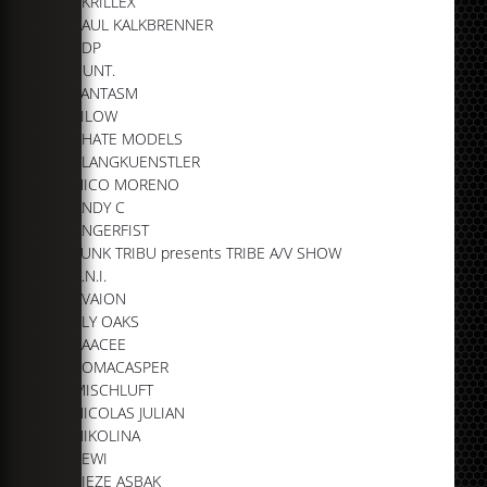
SKRILLEX
PAUL KALKBRENNER
SDP
BUNT.
FANTASM
FILOW
I HATE MODELS
KLANGKUENSTLER
NICO MORENO
ANDY C
ANGERFIST
FUNK TRIBU presents TRIBE A/V SHOW
A.N.I.
AVAION
ELY OAKS
KAACEE
KOMACASPER
MISCHLUFT
NICOLAS JULIAN
NIKOLINA
REWI
VIEZE ASBAK