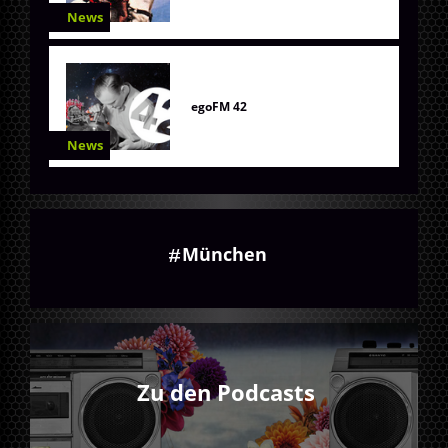
News
egoFM 42
News
München
Zu den Podcasts