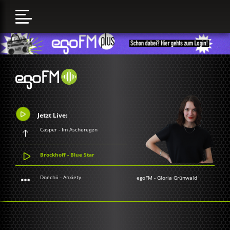
Jetzt Live:
Casper - Im Ascheregen
Brockhoff - Blue Star
Doechii - Anxiety
egoFM
-
Gloria Grünwald