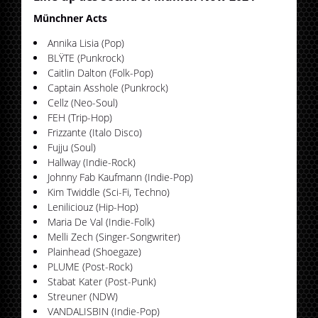
Münchner Acts
Annika Lisia (Pop)
BLŸTE (Punkrock)
Caitlin Dalton (Folk-Pop)
Captain Asshole (Punkrock)
Cellz (Neo-Soul)
FEH (Trip-Hop)
Frizzante (Italo Disco)
Fujju (Soul)
Hallway (Indie-Rock)
Johnny Fab Kaufmann (Indie-Pop)
Kim Twiddle (Sci-Fi, Techno)
Leniliciouz (Hip-Hop)
Maria De Val (Indie-Folk)
Melli Zech (Singer-Songwriter)
Plainhead (Shoegaze)
PLUME (Post-Rock)
Stabat Kater (Post-Punk)
Streuner (NDW)
VANDALISBIN (Indie-Pop)