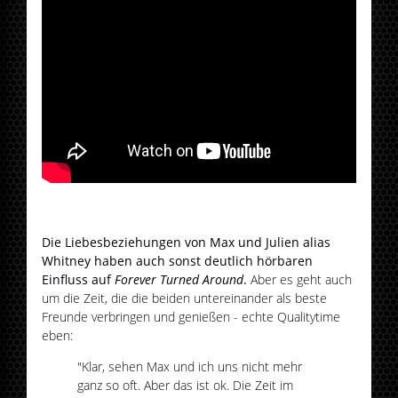
Die Liebesbeziehungen von Max und Julien alias
Whitney haben auch sonst deutlich hörbaren
Einfluss auf
Forever Turned Around
.
Aber es geht auch
um die Zeit, die die beiden untereinander als beste
Freunde verbringen und genießen - echte Qualitytime
eben:
"Klar, sehen Max und ich uns nicht mehr
ganz so oft. Aber das ist ok. Die Zeit im