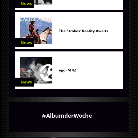
News
The Strokes: Reality Awaits
News
egoFM 42
News
AlbumderWoche