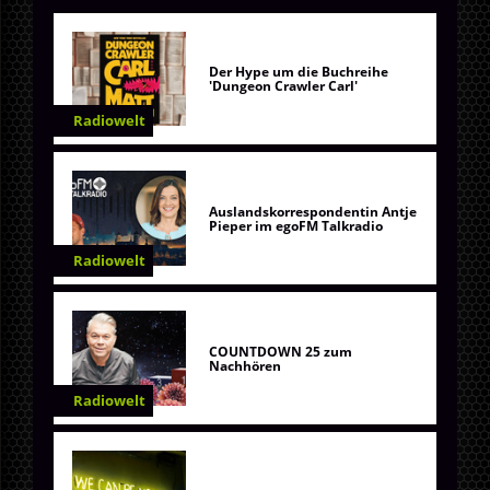
Der Hype um die Buchreihe
'Dungeon Crawler Carl'
Radiowelt
Auslandskorrespondentin Antje
Pieper im egoFM Talkradio
Radiowelt
COUNTDOWN 25 zum
Nachhören
Radiowelt