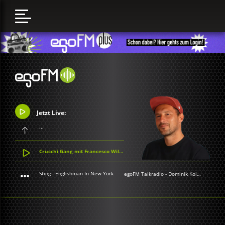
Jetzt Live:
...
Crucchi Gang mit Francesco Wilking - Il mio bungalow
Sting - Englishman In New York
egoFM Talkradio
-
Dominik Kollmann