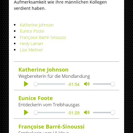
Aufmerksamkeit wie ihre männlichen Kollegen
verdient haben.
Katherine Johnson
Eunice Foote
Françoise Barré-Sinoussi
Hedy Lamarr
Lise Meitner
Katherine Johnson
Wegbereiterin für die Mondlandung
-01:54
Play
Mute
Eunice Foote
Entdeckerin vom Treibhausgas
-01:29
Play
Mute
Françoise Barré-Sinoussi