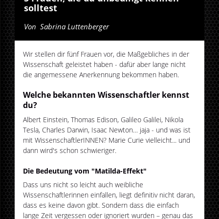
solltest
Von
Sabrina Luttenberger
Wir stellen dir fünf Frauen vor, die Maßgebliches in der
Wissenschaft geleistet haben - dafür aber lange nicht
die angemessene Anerkennung bekommen haben.
Welche bekannten Wissenschaftler kennst
du?
Albert Einstein, Thomas Edison, Galileo Galilei, Nikola
Tesla, Charles Darwin, Isaac Newton… jaja - und was ist
mit WissenschaftlerINNEN? Marie Curie vielleicht... und
dann wird's schon schwieriger.
Die Bedeutung vom "Matilda-Effekt"
Dass uns nicht so leicht auch weibliche
Wissenschaftlerinnen einfallen, liegt definitiv nicht daran,
dass es keine davon gibt. Sondern dass die einfach
lange Zeit vergessen oder ignoriert wurden – genau das