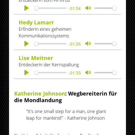
Entdeckerin vom HI-Virus
-01:54
Play
Mute
Hedy Lamarr
Erfinderin eines geheimen
Kommunikationssystems
-01:26
Play
Mute
Lise Meitner
Entdeckerin der Kernspaltung
-01:33
Play
Mute
Katherine Johnson
: Wegbereiterin für
die Mondlandung
"It's one small step for a man, one giant
leap for mankind!" - Katherine Johnson