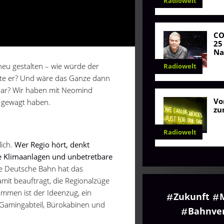
Radiowelt
C
25
Na
 neu gestalten – wie würde der
Radiowelt
tte er? Und wäre das Ganze dann
rbar? Wir haben mit Neomind
Vo
t gewagt haben.
zu
Radiowelt
lich.
Wer Regio hört, denkt
tte Klimaanlagen und unbetretbare
ie Deutsche Bahn hat das
it beauftragt, die Regionalzüge
mmen ist der Ideenzug, ein
Zukunft
 Gamingabteil, Bürokabinen und
Bahnve