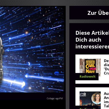
Zur Übe
Diese Artike
Dich auch
interessiere
De
di
'D
Cr
Radiowelt
Au
An
Collage: egoFM
im
Ta