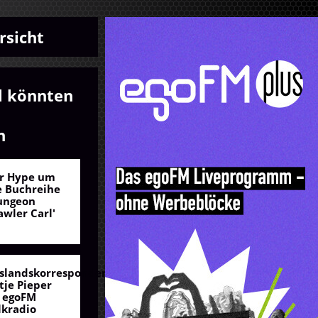
rsicht
l könnten
n
r Hype um
e Buchreihe
ungeon
awler Carl'
slandskorrespondentin
tje Pieper
 egoFM
lkradio