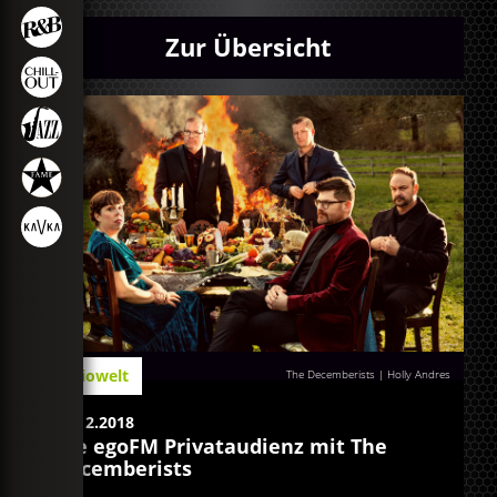
Zur Übersicht
Radiowelt
The Decemberists | Holly Andres
14.12.2018
Die egoFM Privataudienz mit The
Decemberists