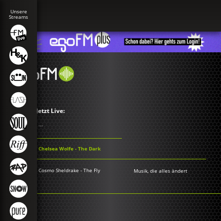
Jetzt Live:
...
Chelsea Wolfe - The Dark
Cosmo Sheldrake - The Fly
Musik, die alles ändert