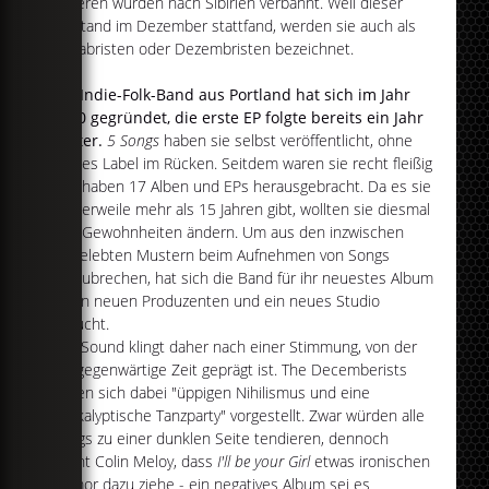
anderen wurden nach Sibirien verbannt. Weil dieser
Aufstand im Dezember stattfand, werden sie auch als
Dekabristen oder Dezembristen bezeichnet.
Die Indie-Folk-Band aus Portland hat sich im Jahr
2000 gegründet, die erste EP folgte bereits ein Jahr
später.
5 Songs
haben sie selbst veröffentlicht, ohne
großes Label im Rücken. Seitdem waren sie recht fleißig
und haben 17 Alben und EPs herausgebracht. Da es sie
mittlerweile mehr als 15 Jahren gibt, wollten sie diesmal
ihre Gewohnheiten ändern. Um aus den inzwischen
eingelebten Mustern beim Aufnehmen von Songs
auszubrechen, hat sich die Band für ihr neuestes Album
einen neuen Produzenten und ein neues Studio
gesucht.
Der Sound klingt daher nach einer Stimmung, von der
die gegenwärtige Zeit geprägt ist. The Decemberists
haben sich dabei "üppigen Nihilismus und eine
apokalyptische Tanzparty" vorgestellt. Zwar würden alle
Songs zu einer dunklen Seite tendieren, dennoch
meint Colin Meloy, dass
I'll be your Girl
etwas ironischen
Humor dazu ziehe - ein negatives Album sei es