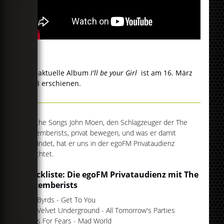
Das aktuelle Album
I'll be your Girl
ist am 16. März
2018 erschienen.
Welche Songs John Moen, den Schlagzeuger der The
Decemberists, privat bewegen, und was er damit
verbindet, hat er uns in der egoFM Privataudienz
berichtet.
Trackliste: Die egoFM Privataudienz mit The
Decemberists
The Byrds - Get To You
The Velvet Underground - All Tomorrow's Parties
Tears For Fears - Mad World