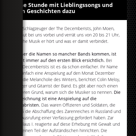
Eine Stunde mit Lieblingssongs und
den Geschichten dazu
Der Schlagzeuger der The Decemberists, John Moen,
schaut bei uns vorbei und verrät uns von 20 bis 21 Uhr,
welche Musik er hört und was er damit verbindet.
Woher die Namen so mancher Bands kommen, ist
nicht immer auf den ersten Blick ersichtlich.
Bei
The Decemberists ist es da schon einfacher. Ihr Name
ist einfach eine Anspielung auf den Monat Dezember
und die Melancholie des Winters, berichtet Colin Meloy,
Sänger und Gitarrist der Band. Es gibt aber noch einen
anderen Grund, warum sich die Musiker so nennen.
Die
Bezeichnung ist eine Anspielung auf die
Dekabristen.
Das waren Offizieren und Soldaten, die
1825 die Abschaffung des Zarenreiches in Russland und
die Ausrufung einer Verfassung gefordert haben. Zar
Nikolaus I. reagierte auf diese Erhebung mit Gewalt und
ließ einen Teil der Aufständischen hinrichten. Die