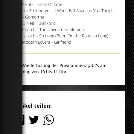
The Saints - Story Of Love
Eleanor Friedberger - I Won't Fall Apart on You Tonight
Can - Gomorrha
Lisa O'Neill - Blackbird
The Church - The Unguarded Moment
Bert Jansch - So Long (Been On the Road so Long)
The Modern Lovers - Girlfriend
Die Wiederholung der Privataudienz gibt's am
Sonntag von 10 bis 11 Uhr.
Artikel teilen: