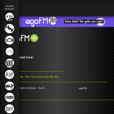
Jetzt Live:
...
Jet - Are You Gonna Be My Girl
Kyle Andrews - Sushi
egoFM