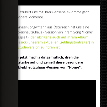
AVEC zaubert uns mit ihrer Gänsehaut-Stimme ganz
besondere Momente.
Die Singer-Songwriterin aus Österreich hat uns eine
#ichbleibheutzuhaus - Version von ihrem Song "Home"
eingespielt -
der übrigens auch auf ihrem Album
Homesick (unserem aktuellen Lieblingstonträger) in
der Studioversion zu hören ist.
Aber jetzt mach's dir gemütlich, dreh die
Lautstärke auf und genieß diese besondere
#ichbleibheutzuhaus-Version von "Home":