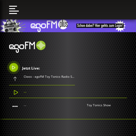
Jetzt Live:
Cleeo - egoFM Toy Tonics Radio Show
...
...
Toy Tonics Show