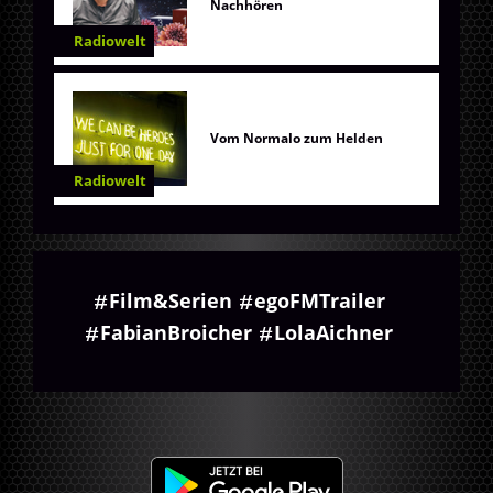
Nachhören
Radiowelt
Vom Normalo zum Helden
Radiowelt
Film&Serien
egoFMTrailer
FabianBroicher
LolaAichner