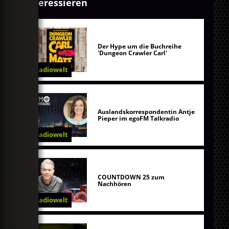
interessieren
Der Hype um die Buchreihe
'Dungeon Crawler Carl'
Radiowelt
Auslandskorrespondentin Antje
Pieper im egoFM Talkradio
Radiowelt
COUNTDOWN 25 zum
Nachhören
Radiowelt