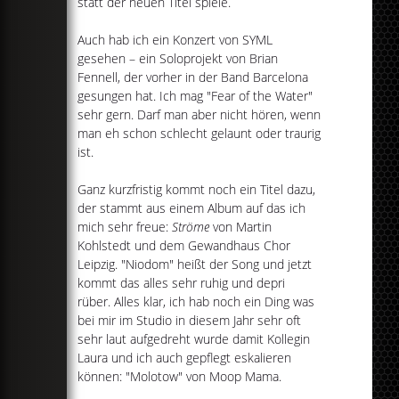
statt der neuen Titel spiele.
Auch hab ich ein Konzert von SYML
gesehen – ein Soloprojekt von Brian
Fennell, der vorher in der Band Barcelona
gesungen hat. Ich mag "Fear of the Water"
sehr gern. Darf man aber nicht hören, wenn
man eh schon schlecht gelaunt oder traurig
ist.
Ganz kurzfristig kommt noch ein Titel dazu,
der stammt aus einem Album auf das ich
mich sehr freue:
Ströme
von Martin
Kohlstedt und dem Gewandhaus Chor
Leipzig. "Niodom" heißt der Song und jetzt
kommt das alles sehr ruhig und depri
rüber. Alles klar, ich hab noch ein Ding was
bei mir im Studio in diesem Jahr sehr oft
sehr laut aufgedreht wurde damit Kollegin
Laura und ich auch gepflegt eskalieren
können: "Molotow" von Moop Mama.