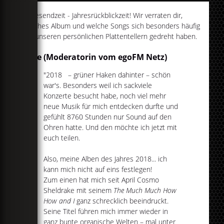
Jahresendzeit - Jahresrückblickzeit! Wir verraten dir,
welches Album und welche Songs sich besonders häufig
auf unseren persönlichen Plattentellern gedreht haben.
Elise (Moderatorin vom egoFM Netz)
"2018 – grüner Haken dahinter – schön
war's. Besonders weil ich sackviele
Konzerte besucht habe, noch viel mehr
neue Musik für mich entdecken durfte und
gefühlt 8760 Stunden nur Sound auf den
Ohren hatte. Und den möchte ich jetzt mit
euch teilen.
Also, meine Alben des Jahres 2018... ich
kann mich nicht auf eins festlegen!
Zum einen hat mich seit April Cosmo
Sheldrake mit seinem
The Much Much How
How and I
ganz schrecklich beeindruckt.
Seine Titel führen mich immer wieder in
ganz bunte organische Welten – mal unter