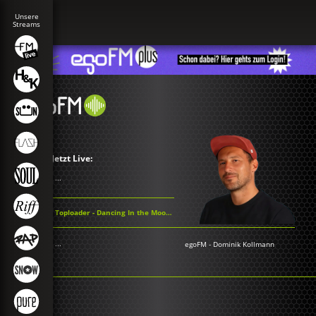
Jetzt Live:
...
Toploader - Dancing In the Moonlight
...
egoFM
-
Dominik Kollmann