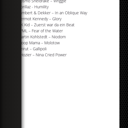
Cosmo Sheldrake – Wriggle
Gorillaz - Humility
Lambert & Dekker – In an Oblique Way
Dermot Kennedy – Glory
OK Kid – Zuerst war da ein Beat
SYML – Fear of the Water
Martin Kohlstedt – Niodom
Moop Mama – Molotow
Beirut – Gallipoli
Hozier – Nina Cried Power