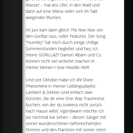
Wasser – mal ans Ufer, in den Wald und
dann auf eine Wiese voller sich im Takt
wiegender Blumen.
Im Juni kam dann gleich
The Now Now
von
den Gorillaz raus, voller Features. Der Song
"Humility" hat mich durch einige chillige
Sommerstunden begleitet und hey, ich
meine GORILLAZ!! Damon Albarn und Co.
können nicht viel verkehrt machen in
meiner kleinen I-love-Noodle-Welt.
Und seit Oktober habe ich
We Share
Phenomena
in meiner Lieblingsplaylist.
Lambert & Dekker sind einfach zwei
Künstler, die dir eine One-Way-Traumreise
buchen, von der du sowieso nicht zurück
nach Hause willst. Irgendwann möchte ich
sie nochmal live sehen – diesen Sänger mit
seiner wunderschönen tiefstreichelnden
Stimme und den Pianisten mit seiner roten