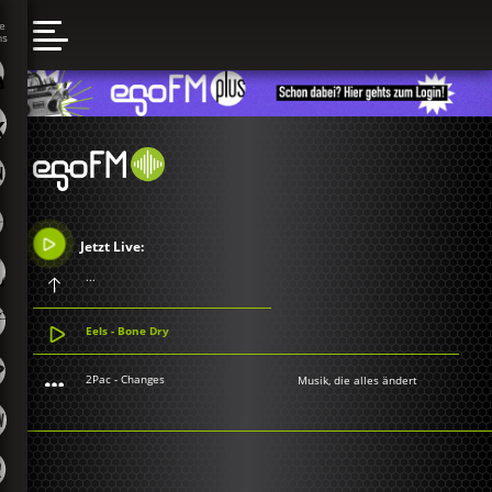
Jetzt Live:
...
Eels - Bone Dry
2Pac - Changes
Musik, die alles ändert