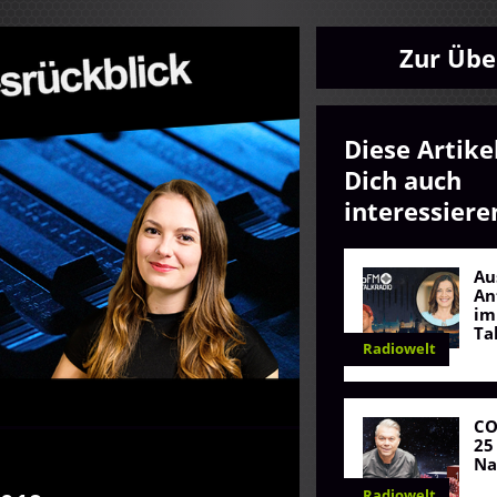
Zur Übe
Diese Artike
Dich auch
interessiere
Au
An
im
Ta
Radiowelt
C
25
Na
Radiowelt