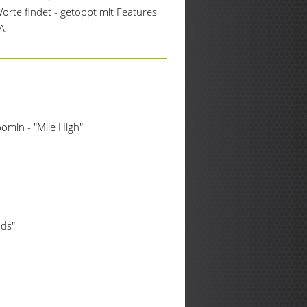
orte findet - getoppt mit Features
A.
omin - "Mile High"
nds"