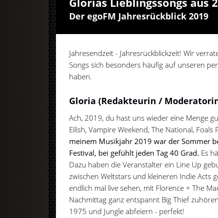
Glorias Lieblingssongs aus 
Der egoFM Jahresrückblick 2019
Jahresendzeit - Jahresrückblickzeit! Wir verr
Songs sich besonders häufig auf unseren pers
haben.
Gloria (Redakteurin / Moderatorin
Ach, 2019, du hast uns wieder eine Menge gut
Eilish, Vampire Weekend, The National, Foals P
meinem Musikjahr 2019 war der Sommer bei
Festival, bei gefühlt jeden Tag 40 Grad.
Es hä
Dazu haben die Veranstalter ein Line Up gebu
zwischen Weltstars und kleineren Indie Acts g
endlich mal live sehen, mit Florence + The 
Nachmittag ganz entspannt Big Thief zuhör
1975 und Jungle abfeiern - perfekt!