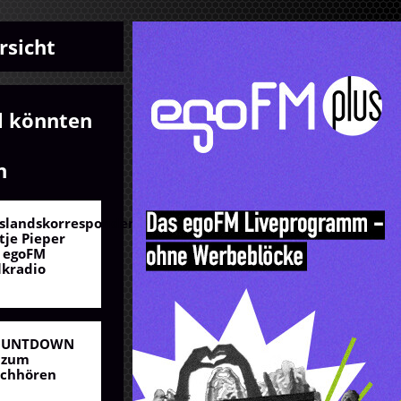
rsicht
l könnten
n
slandskorrespondentin
tje Pieper
 egoFM
lkradio
OUNTDOWN
 zum
chhören