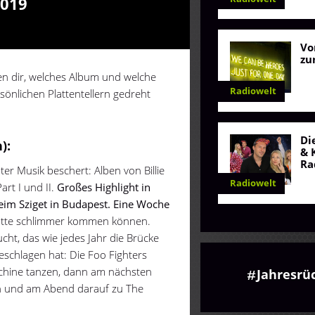
2019
Vo
zu
aten dir, welches Album und welche
Radiowelt
önlichen Plattentellern gedreht
Di
):
& 
Ra
er Musik beschert: Alben von Billie
Radiowelt
art I und II.
Großes Highlight in
m Sziget in Budapest. Eine Woche
tte schlimmer kommen können.
cht, das wie jedes Jahr die Brücke
eschlagen hat: Die Foo Fighters
Machine tanzen, dann am nächsten
Jahresrü
en und am Abend darauf zu The