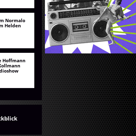
m Normalo
m Helden
e Hoffmann
Kollmann
dioshow
ckblick