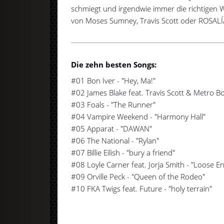
schmiegt und irgendwie immer die richtigen W
von Moses Sumney, Travis Scott oder ROSALÍ
Die zehn besten Songs:
#01 Bon Iver - "Hey, Ma!"
#02 James Blake feat. Travis Scott & Metro Bo
#03 Foals - "The Runner"
#04 Vampire Weekend - "Harmony Hall"
#05 Apparat - "DAWAN"
#06 The National - "Rylan"
#07 Billie Eilish - "bury a friend"
#08 Loyle Carner feat. Jorja Smith - "Loose E
#09 Orville Peck - "Queen of the Rodeo"
#10 FKA Twigs feat. Future - "holy terrain"