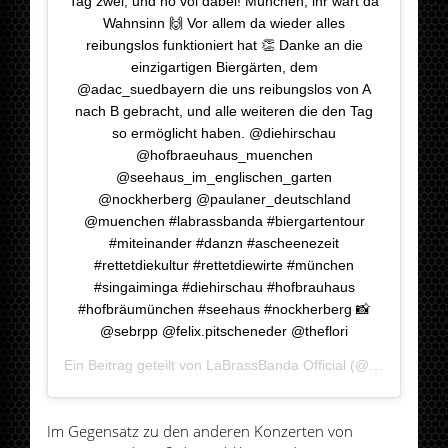
Tag zwei, und no voi dabei! München, ihr wart da
Wahnsinn 🙌 Vor allem da wieder alles
reibungslos funktioniert hat 👏 Danke an die
einzigartigen Biergärten, dem
@adac_suedbayern die uns reibungslos von A
nach B gebracht, und alle weiteren die den Tag
so ermöglicht haben. @diehirschau
@hofbraeuhaus_muenchen
@seehaus_im_englischen_garten
@nockherberg @paulaner_deutschland
@muenchen #labrassbanda #biergartentour
#miteinander #danzn #ascheenezeit
#rettetdiekultur #rettetdiewirte #münchen
#singaiminga #diehirschau #hofbrauhaus
#hofbräumünchen #seehaus #nockherberg 📸
@sebrpp @felix.pitscheneder @theflori
Ein Beitrag geteilt von
LaBrassBanda Official
(@labrassbandaofficial) am
Im Gegensatz zu den anderen Konzerten von