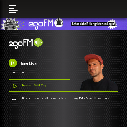
Jetzt Live:
...
Iceage - Gold City
Kasi x antonius - Alles was ich anfass geht kaputt
egoFM
-
Dominik Kollmann