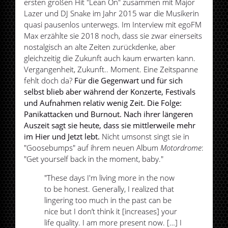
ersten großen Hit "Lean On" zusammen mit Major
Lazer und DJ Snake im Jahr 2015 war die Musikerin
quasi pausenlos unterwegs. Im Interview mit egoFM
Max erzählte sie 2018 noch, dass sie zwar einerseits
nostalgisch an alte Zeiten zurückdenke, aber
gleichzeitig die Zukunft auch kaum erwarten kann.
Vergangenheit, Zukunft.. Moment. Eine Zeitspanne
fehlt doch da?
Für die Gegenwart und für sich
selbst blieb aber während der Konzerte, Festivals
und Aufnahmen relativ wenig Zeit. Die Folge:
Panikattacken und Burnout. Nach ihrer längeren
Auszeit sagt sie heute, dass sie mittlerweile mehr
im Hier und Jetzt lebt.
Nicht umsonst singt sie in
"Goosebumps" auf ihrem neuen Album
Motordrome
:
"Get yourself back in the moment, baby."
"These days I'm living more in the now
to be honest. Generally, I realized that
lingering too much in the past can be
nice but I don’t think it [increases] your
life quality. I am more present now. […] I