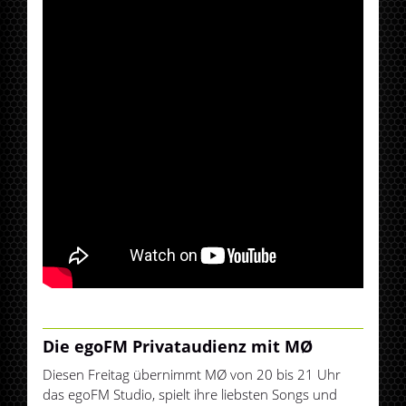
Die egoFM Privataudienz mit MØ
Diesen Freitag übernimmt MØ von 20 bis 21 Uhr
das egoFM Studio, spielt ihre liebsten Songs und