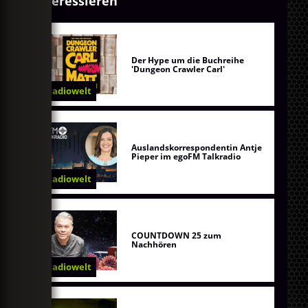
interessieren
Der Hype um die Buchreihe
'Dungeon Crawler Carl'
Radiowelt
Auslandskorrespondentin Antje
Pieper im egoFM Talkradio
Radiowelt
COUNTDOWN 25 zum
Nachhören
Radiowelt