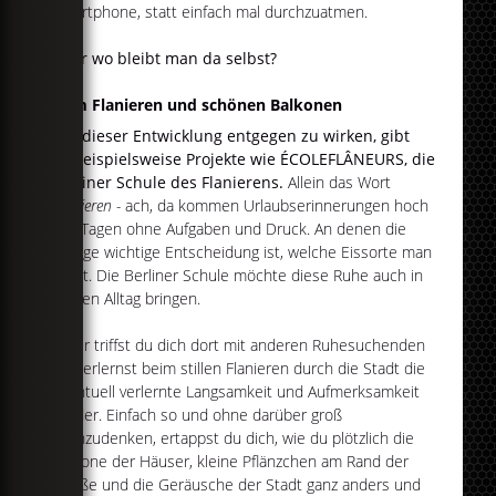
Smartphone, statt einfach mal durchzuatmen.
Aber wo bleibt man da selbst?
Vom Flanieren und schönen Balkonen
Um dieser Entwicklung entgegen zu wirken, gibt
es beispielsweise Projekte wie ÉCOLEFLÂNEURS, die
Berliner Schule des Flanierens.
Allein das Wort
Flanieren -
ach, da kommen Urlaubserinnerungen hoch
von Tagen ohne Aufgaben und Druck. An denen die
einzige wichtige Entscheidung ist, welche Eissorte man
wählt. Die Berliner Schule möchte diese Ruhe auch in
deinen Alltag bringen.
Dafür triffst du dich dort mit anderen Ruhesuchenden
und erlernst beim stillen Flanieren durch die Stadt die
eventuell verlernte Langsamkeit und Aufmerksamkeit
wieder. Einfach so und ohne darüber groß
nachzudenken, ertappst du dich, wie du plötzlich die
Balkone der Häuser, kleine Pflänzchen am Rand der
Straße und die Geräusche der Stadt ganz anders und