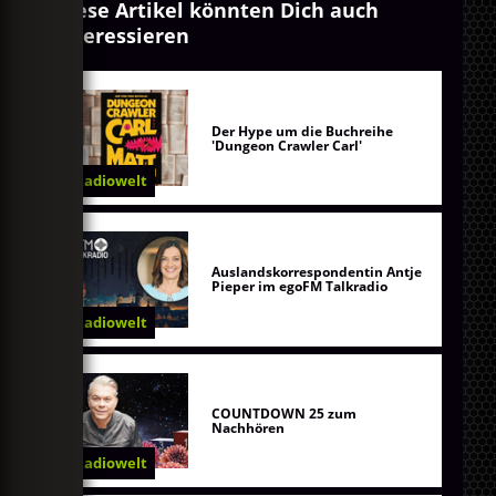
Diese Artikel könnten Dich auch
interessieren
Der Hype um die Buchreihe
'Dungeon Crawler Carl'
Radiowelt
Auslandskorrespondentin Antje
Pieper im egoFM Talkradio
Radiowelt
COUNTDOWN 25 zum
Nachhören
Radiowelt