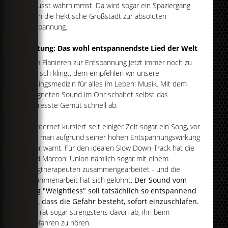
bewusst wahrnimmst. Da wird sogar ein Spaziergang
durch die hektische Großstadt zur absoluten
Entspannung.
Achtung: Das wohl entspannendste Lied der Welt
Wem Flanieren zur Entspannung jetzt immer noch zu
hektisch klingt, dem empfehlen wir unsere
Lieblingsmedizin für alles im Leben: Musik. Mit dem
geeigneten Sound im Ohr schaltet selbst das
gestresste Gemüt schnell ab.
Im Internet kursiert seit einiger Zeit sogar ein Song, vor
dem man aufgrund seiner hohen Entspannungswirkung
sogar warnt. Für den idealen Slow Down-Track hat die
Band Marconi Union nämlich sogar mit einem
Klangtherapeuten zusammengearbeitet - und die
Zusammenarbeit hat sich gelohnt:
Der Sound vom
Song "Weightless" soll tatsächlich so entspannend
sein, dass die Gefahr besteht, sofort einzuschlafen.
Man rät sogar strengstens davon ab, ihn beim
Autofahren zu hören.