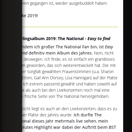
verloren gegangen ist, wieder ausgebuddelt haben.
Danke 2019!
Lieblingsalbum 2019: The National -
Easy to find
Nachdem ich großer The National Fan bin, ist
Easy
To Find
definitiv mein Album des Jahres.
Nein, nicht
(nur) deswegen. Ich finde, es ist einfach ein grandioses
Album geworden, das sich weiterentwickelt hat. Die mit
großer Sorgfalt gewählten Frauenstimmen (u.a. Sharon
Van Etten, Gail Ann Dorsey, Lisa Hannigan) auf der Platte
fand ich extrem passend gewählt und haben sowohl auf
Platte als auch bei den Livekonzerten noch mal eine
neue frische Seite von The National hervorgehoben.
Vielleicht liegt es auch an den Livekonzerten, dass es zu
meiner Platte des Jahres wurde.
Ich durfte The
National dieses Jahr mehrmals live sehen, mein
absolutes Highlight war dabei der Auftritt beim BST