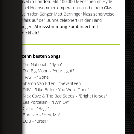
Festival in London
: Mit 100.000 Menschen im Hyde
Park bei Hochsommertemperaturen und einem Glas
Rotwein (den Sänger Matt Berninger klassischerweise
ebenfalls auf der Bühne zelebriert) in der Hand
abhängen.
Abrissstimmung kombiniert mit
Picknickflair!
Die zehn besten Songs:
#01 The National - "Rylan"
#02 The Big Moon - "Your Light"
#03 TR/ST - "Gone"
#04 Sharon Van Etten - "Seventeen"
#05 DIIV - "Like Before You Were Gone"
#06 Nick Cave & The Bad Seeds - "Bright Horses"
#07 Lea Porcelain - "I Am OK"
#08 Clairo - "Bags"
#09 Bon Iver - "Hey, Ma"
#10 EOB - "Brasil"