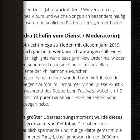
Jahresendzeit - Jahresrückblickzeit! Wir verraten dir,
welches Album und welche Songs sich besonders häufig
auf unseren persönlichen Plattentellern gedreht haben.
Sandra (Chefin vom Dienst / Moderatorin):
Ich bin echt mega zufrieden mit diesem Jahr 2019,
dass ich gar nicht weiß, wo ich anfangen soll
: Eines
meiner Highlights war dieses Jahr New Order mal wieder
live zu sehen und dann auch noch im speziellen
Ambiente der Philharmonie München.
Dann gab es noch einen wunderbaren Auftritt von der
Norwegerin Aurora im Hamburger Michel (diese Akustik
dort!) während des Reeperbahn Festivals, wobei ich 1,5
Stunden mit purer Gänsehaut jeden einzelnen Song
eingesogen habe.
Mein größter Überraschungsmoment wurde dieses
Jahr verursacht von Coldplay.
Die haben eine
unglaublich spannende und mutige Platte gemacht, die
mein inneres Fangirl, das irgendwann in den 2000ern