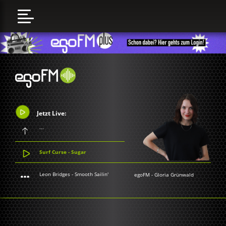
Jetzt Live:
...
Surf Curse - Sugar
Leon Bridges - Smooth Sailin'
egoFM
-
Gloria Grünwald