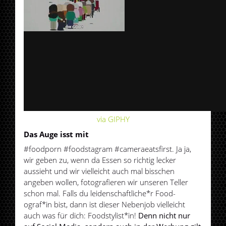
via GIPHY
Das Auge isst mit
#foodporn #foodstagram #cameraeatsfirst. Ja ja,
wir geben zu, wenn da Essen so richtig lecker
aussieht und wir vielleicht auch mal bisschen
angeben wollen, fotografieren wir unseren Teller
schon mal. Falls du leidenschaftliche*r Food-
ograf*in bist, dann ist dieser Nebenjob vielleicht
auch was für dich: Foodstylist*in!
Denn nicht nur