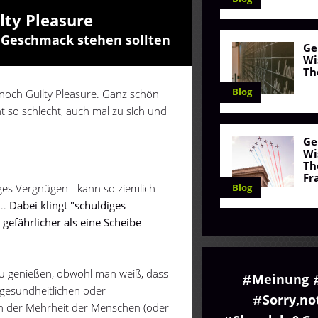
lty Pleasure
 Geschmack stehen sollten
Ge
Wi
Th
Blog
 noch Guilty Pleasure. Ganz schön
t so schlecht, auch mal zu sich und
Ge
Wi
Th
Fr
Blog
iges Vergnügen - kann so ziemlich
...
Dabei klingt "schuldiges
efährlicher als eine Scheibe
zu genießen, obwohl man weiß, dass
Meinung
s gesundheitlichen oder
Sorry,no
on der Mehrheit der Menschen (oder