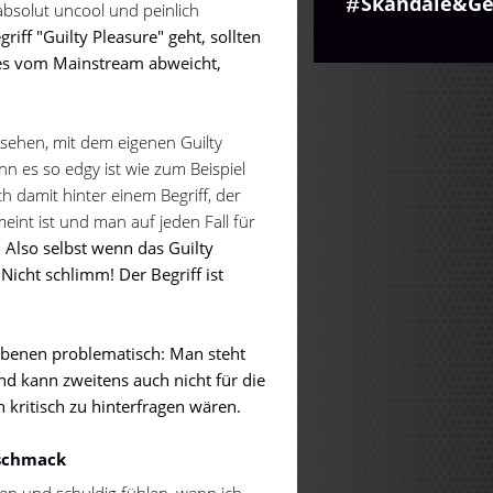
Skandale&Ge
absolut uncool und peinlich
ff "Guilty Pleasure" geht, sollten
 es vom Mainstream abweicht,
esehen, mit dem eigenen Guilty
n es so edgy ist wie zum Beispiel
h damit hinter einem Begriff, der
eint ist und man auf jeden Fall für
.
Also selbst wenn das Guilty
Nicht schlimm! Der Begriff ist
 Ebenen problematisch: Man steht
und kann zweitens auch nicht für die
h kritisch zu hinterfragen wären.
eschmack