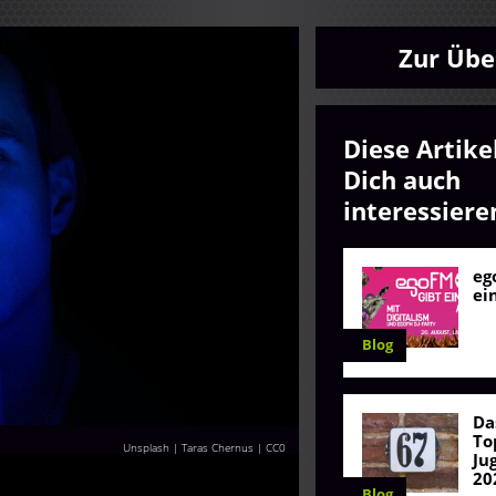
Zur Übe
Diese Artike
Dich auch
interessiere
eg
ei
Blog
Da
To
Unsplash | Taras Chernus
|
CC0
Ju
20
Blog