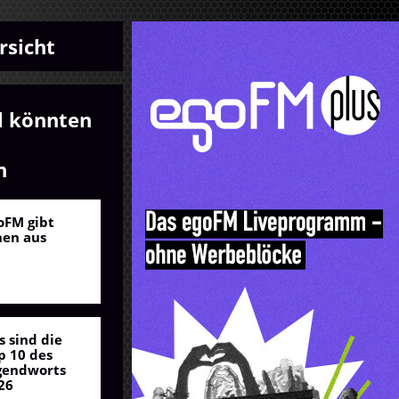
rsicht
l könnten
n
oFM gibt
nen aus
s sind die
p 10 des
gendworts
26