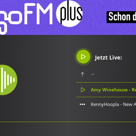
Jetzt Live:
...
Amy Winehouse - R
KennyHoopla - New 