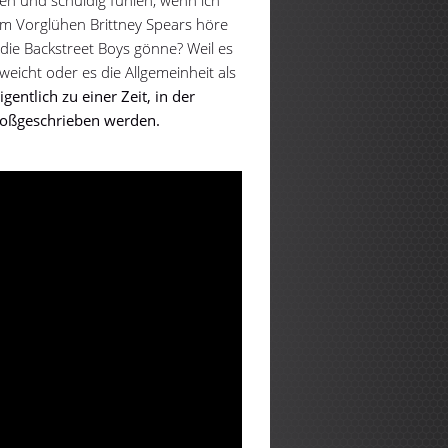
n und schuldig fühlen, wenn ich
um Vorglühen Brittney Spears höre
die Backstreet Boys gönne? Weil es
icht oder es die Allgemeinheit als
entlich zu einer Zeit, in der
großgeschrieben werden.