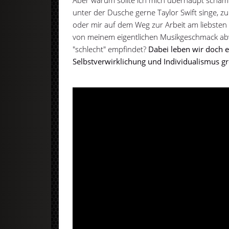
Aber warum sollte ich mich überhaupt schäme
unter der Dusche gerne Taylor Swift singe, z
oder mir auf dem Weg zur Arbeit am liebsten 
von meinem eigentlichen Musikgeschmack abwe
"schlecht" empfindet?
Dabei leben wir doch eig
Selbstverwirklichung und Individualismus 