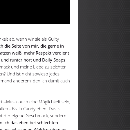
eit ab, wenn wir sie als Guilty
 die Seite von mir, die gerne in
hätzen weiß, mehr Respekt verdient
uf und runter hört und Daily Soaps
mack und meine Liebe zu seichter
? Und ist nicht sowieso jedes
jemand anderem, den ich damit auch
ts-Musik auch eine Möglichkeit sein,
lten - Brain Candy eben. Das ist
zent der eigene Geschmack, sondern
 ich das eben bei schlechten
em ausgelassenen Waldspaziergang,