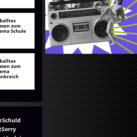
balltes
ssen zum
ema Schule
balltes
ssen zum
ema
ankreich
Schuld
tSorry