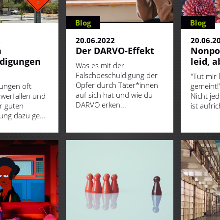
Blog
Blog
2
20.06.2022
20.06.2
n
Der DARVO-Effekt
Nonpol
ldigungen
leid, a
Was es mit der
Falschbeschuldigung der
"Tut mir 
Opfer durch Täter*innen
ungen oft
gemeint!
auf sich hat und wie du
hwerfallen und
Nicht je
DARVO erken...
r guten
ist aufri
ung dazu ge...