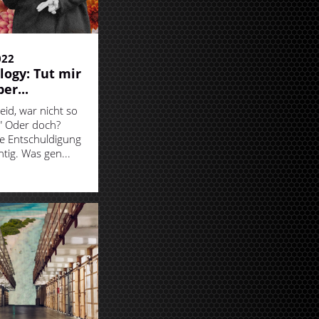
022
ogy: Tut mir
ber...
leid, war nicht so
" Oder doch?
de Entschuldigung
chtig. Was gen...