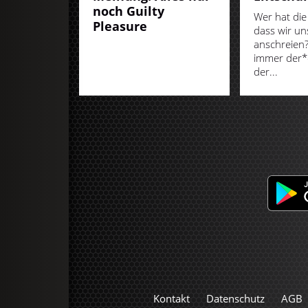
noch Guilty
Wer hat die
Pleasure
dass wir un
anschreien?
immer der*d
der...
Kontakt
Datenschutz
AGB