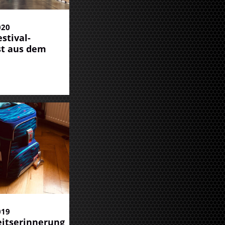
020
stival-
st aus dem
019
itserinnerung