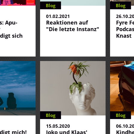
Blog
Blog
1
01.02.2021
26.10.2
: Apu-
Reaktionen auf
Fyre Fe
r
"Die letzte Instanz"
Podca
digt sich
Knast
Blog
Blog
0
15.05.2020
06.10.2
digt mich!
Joko und Klaas'
Kindhe