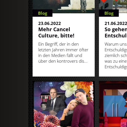
Blog
Blog
23.06.2022
21.06.202
Mehr Cancel
So gehe
Culture, bitte!
Entschu
Ein Begriff, der in den
Warum uns
letzten Jahren immer öfter
Entschuldig
in den Medien fällt und
ziemlich sc
über den kontrovers dis...
was zu eine
Entschuldig