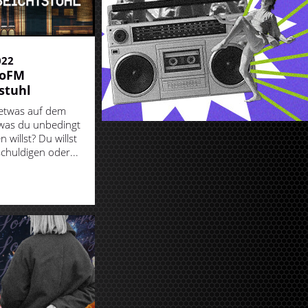
022
goFM
stuhl
etwas auf dem
was du unbedingt
 willst? Du willst
chuldigen oder...