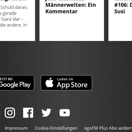
Männerwelten: Ein
#106: 
 Schuld daran,
Kommentar
Susi
s gerade
 Ganz klar –
ie andere. In
Impressum
Cookie-Einstellungen
egoFM Plus Abo widerr