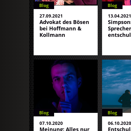
Blog
Blog
27.09.2021
13.04.202
Advokat des Bösen
Simpsons
bei Hoffmann &
Spreche
Kollmann
entschul
Blog
Blog
07.10.2020
06.10.202
Meinung: Alles nur
Entschul