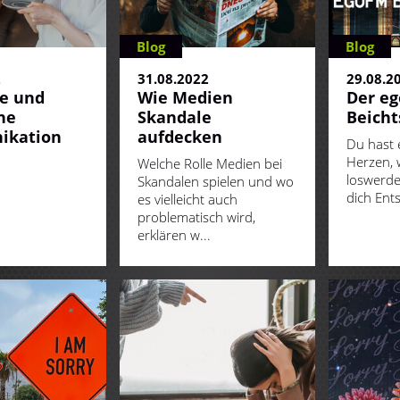
Blog
Blog
2
31.08.2022
29.08.2
e und
Wie Medien
Der e
he
Skandale
Beicht
ikation
aufdecken
Du hast 
Herzen, 
Welche Rolle Medien bei
loswerden
Skandalen spielen und wo
dich Ents
es vielleicht auch
problematisch wird,
erklären w...