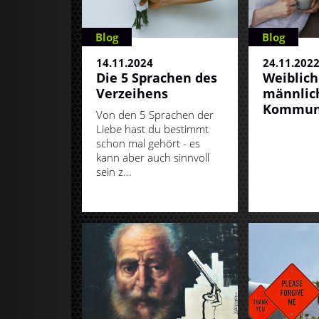
Blog
Blog
14.11.2024
24.11.202
Die 5 Sprachen des
Weiblich
Verzeihens
männlic
Kommun
Von den 5 Sprachen der
Liebe hast du bestimmt
schon mal gehört - es
kann aber auch sinnvoll
sein z...