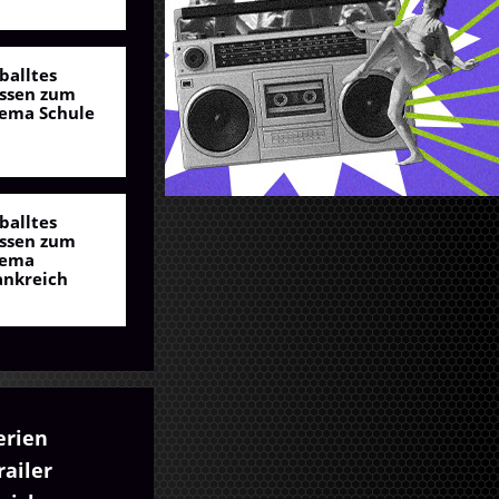
balltes
ssen zum
ema Schule
balltes
ssen zum
ema
ankreich
erien
ailer