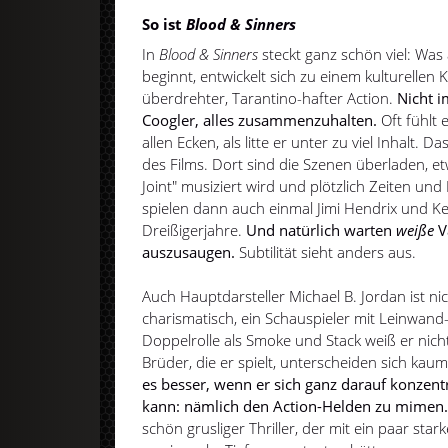
So ist
Blood & Sinners
In
Blood & Sinners
steckt ganz schön viel: Was a
beginnt, entwickelt sich zu einem kulturelle
überdrehter, Tarantino-hafter Action.
Nicht i
Coogler, alles zusammenzuhalten.
Oft fühlt e
allen Ecken, als litte er unter zu viel Inhalt. D
des Films. Dort sind die Szenen überladen, et
Joint" musiziert wird und plötzlich Zeiten 
spielen dann auch einmal Jimi Hendrix und Ke
Dreißigerjahre.
Und natürlich warten
weiße
V
auszusaugen.
Subtilität sieht anders aus.
Auch Hauptdarsteller Michael B. Jordan ist nic
charismatisch, ein Schauspieler mit Leinwand
Doppelrolle als Smoke und Stack weiß er nich
Brüder, die er spielt, unterscheiden sich ka
es besser, wenn er sich ganz darauf konzent
kann: nämlich den Action-Helden zu mimen
schön grusliger Thriller, der mit ein paar sta