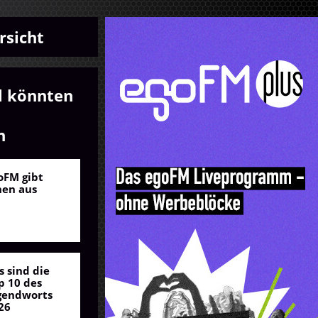
rsicht
l könnten
n
oFM gibt
nen aus
s sind die
p 10 des
gendworts
26