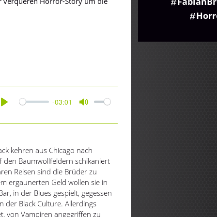
FabianBr
er verqueren Horror-Story um die
Horr
-03:01
Play
Mute
tack kehren aus Chicago nach
f den Baumwollfeldern schikaniert
ren Reisen sind die Brüder zu
 ergaunerten Geld wollen sie in
Bar, in der Blues gespielt, gegessen
 der Black Culture. Allerdings
t, von Vampiren angegriffen zu