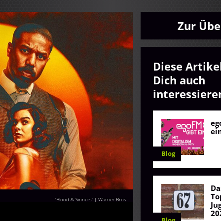
Zur Übe
Diese Artike
Dich auch
interessiere
eg
ei
Blog
Da
To
'Blood & Sinners' | Warner Bros.
Ju
20
Blog