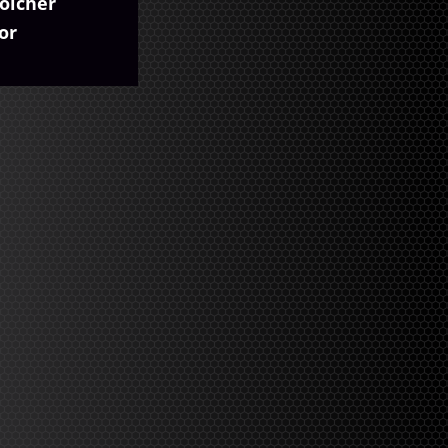
oicher
or