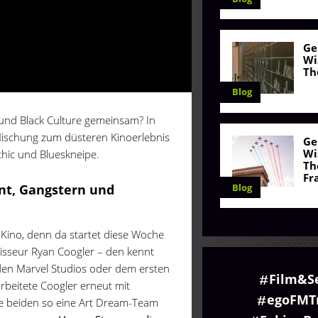
Ge
Wi
Th
Blog
nd Black Culture gemeinsam? In
Mischung zum düsteren Kinoerlebnis
Ge
Wi
hic und Blueskneipe.
Th
Fr
Blog
int, Gangstern und
ino, denn da startet diese Woche
gisseur Ryan Coogler – den kennt
den Marvel Studios oder dem ersten
Film&S
arbeitete Coogler erneut mit
egoFMTr
ie beiden so eine Art Dream-Team