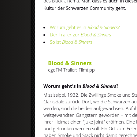
des Black Cinema.
Klar, dass es auch in dies
Kultur der Schwarzen Community geht.
Worum geht es in
Blood & Sinners
?
Der Trailer zur
Blood & Sinners
So ist
Blood & Sinners
Blood & Sinners
egoFM Trailer: Filmtipp
Worum geht's in
Blood & Sinners
?
Mississippi, 1932. Die Zwillinge Smoke und S
Clarksdale zurück. Dort, wo die Schwarzen au
werden, sind die beiden aufgewachsen. Auf ih
weltgewandten Gangstern geworden – mit dem
ihrer Heimat einen "Juke Joint" eröffnen. Eine 
und getrunken werden soll. Ein Ort zum Feiern
haben Smoke und Stack nicht damit gerechne