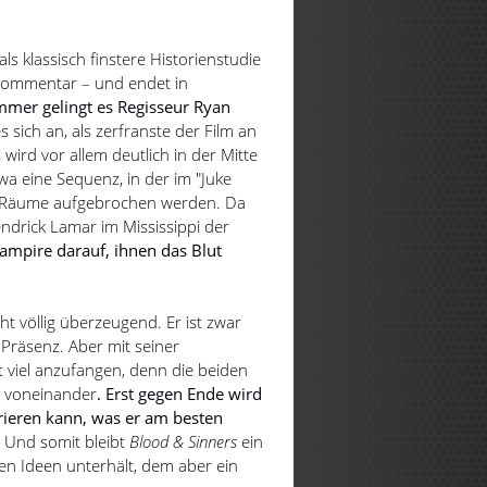
ls klassisch finstere Historienstudie
n Kommentar – und endet in
mmer gelingt es Regisseur Ryan
s sich an, als zerfranste der Film an
as wird vor allem deutlich in der Mitte
wa eine Sequenz, in der im "Juke
und Räume aufgebrochen werden. Da
ndrick Lamar im Mississippi der
ampire darauf, ihnen das Blut
ht völlig überzeugend. Er ist zwar
-Präsenz. Aber mit seiner
t viel anzufangen, denn die beiden
um voneinander
. Erst gegen Ende wird
rieren kann, was er am besten
.
Und somit bleibt
Blood & Sinners
ein
rken Ideen unterhält, dem aber ein