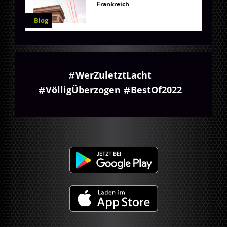
Frankreich
Blog
WerZuletztLacht
VölligÜberzogen
BestOf2022