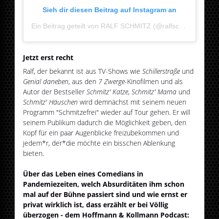
Sieh dir diesen Beitrag auf Instagram an
Ein Beitrag geteilt von RALF SCHMITZ (@ralfschmitzoffiziell)
Jetzt erst recht
Ralf, der bekannt ist aus TV-Shows wie
Schillerstraße
und
Genial daneben
, aus den
7 Zwerge
-Kinofilmen und als
Autor der Bestseller
Schmitz' Katze
,
Schmitz' Mama
und
Schmitz' Häuschen
wird demnächst mit seinem neuen
Programm "Schmitzefrei" wieder auf Tour gehen. Er will
seinem Publikum dadurch die Möglichkeit geben, den
Kopf für ein paar Augenblicke freizubekommen und
jedem*r, der*die möchte ein bisschen Ablenkung
bieten.
Über das Leben eines Comedians in
Pandemiezeiten, welch Absurditäten ihm schon
mal auf der Bühne passiert sind und wie ernst er
privat wirklich ist, dass erzählt er bei Völlig
überzogen - dem Hoffmann & Kollmann Podcast: