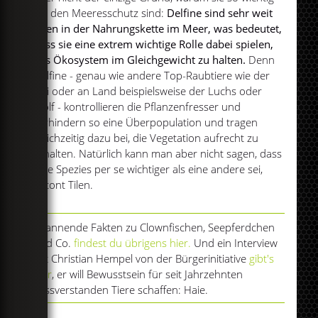
für den Meeresschutz sind:
Delfine sind sehr weit
oben in der Nahrungskette im Meer, was bedeutet,
dass sie eine extrem wichtige Rolle dabei spielen,
das Ökosystem im Gleichgewicht zu halten.
Denn
Delfine - genau wie andere Top-Raubtiere wie der
Hai oder an Land beispielsweise der Luchs oder
Wolf - kontrollieren die Pflanzenfresser und
verhindern so eine Überpopulation und tragen
gleichzeitig dazu bei, die Vegetation aufrecht zu
erhalten. Natürlich kann man aber nicht sagen, dass
eine Spezies per se wichtiger als eine andere sei,
betont Tilen.
Spannende Fakten zu Clownfischen, Seepferdchen
und Co.
findest du übrigens hier.
Und ein Interview
mit Christian Hempel von der Bürgerinitiative
gibt's
hier
, er will Bewusstsein für seit Jahrzehnten
missverstanden Tiere schaffen: Haie.