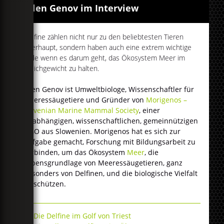
Tilen Genov im Interview
Delfine zählen nicht nur zu den beliebtesten Tieren
überhaupt, sondern haben auch eine extrem wichtige
Rolle wenn es darum geht, das Ökosystem Meer im
Gleichgewicht zu halten.
Tilen Genov ist Umweltbiologe, Wissenschaftler für
Meeressäugetiere und Gründer von
Morigenos –
Slovenian Marine Mammal Society
, einer
unabhängigen, wissenschaftlichen, gemeinnützigen
NGO aus Slowenien. Morigenos hat es sich zur
Aufgabe gemacht, Forschung mit Bildungsarbeit zu
verbinden, um das Ökosystem
Meer
, die
Lebensgrundlage von Meeressäugetieren, ganz
besonders von Delfinen, und die biologische Vielfalt
zu schützen.
Die Delfine im Golf von Triest