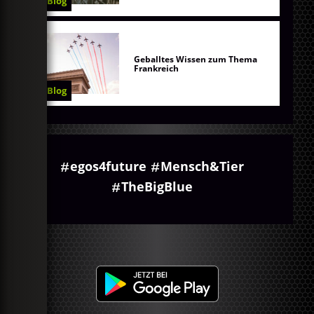
Blog
Geballtes Wissen zum Thema
Frankreich
Blog
egos4future
Mensch&Tier
TheBigBlue