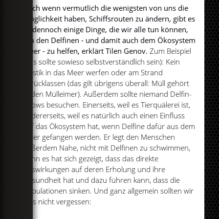
Auch wenn vermutlich die wenigsten von uns die
Möglichkeit haben, Schiffsrouten zu ändern, gibt es
es dennoch einige Dinge, die wir alle tun können,
um den Delfinen - und damit auch dem Ökosystem
Meer - zu helfen, erklärt Tilen Genov.
Zum Beispiel
(das sollte sowieso selbstverständlich sein): Kein
Plastik in das Meer werfen oder am Strand
zurücklassen (das gilt übrigens überall: Müll gehört
in den Mülleimer). Außerdem sollte niemand Delfin-
Shows besuchen. Einerseits, weil es Tierquälerei ist,
andererseits, weil es natürlich auch einen Einfluss
auf das Ökosystem hat, wenn Delfine dafür aus dem
Meer gefangen werden. Er legt den Menschen
außerdem Nahe, nicht mit Delfinen zu schwimmen,
denn es hat sich gezeigt, dass das direkte
Auswirkungen auf deren Erholung und ihre
Gesundheit hat und dazu führen kann, dass die
Populationen sinken. Und ganz allgemein sollten wir
eins nicht vergessen: