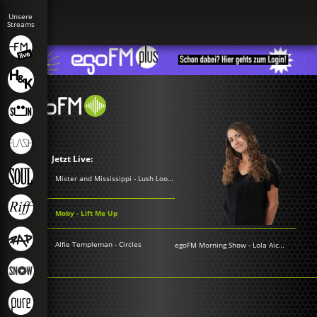
Jetzt Live:
Mister and Mississippi - Lush Looms
Moby - Lift Me Up
Alfie Templeman - Circles
egoFM Morning Show
-
Lola Aichner