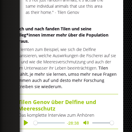
same individual animals that use this area
as their home." - Tilen Genov
Nach und nach fanden Tilen und seine
Kolleg*innen immer mehr über die Population
heraus.
Sie lernten zum Beispiel, wie sich die Delfine
organisieren, welche Auswirkungen die Fischerei auf sie
hat und wie die Meeresverschmutzung und auch der
Lärm Unterwasser ihr Leben beeinträchtigen.
Tilen
erzählt, je mehr sie lernen, umso mehr neue Fragen
kommen auch auf und desto mehr Forschung
betreiben sie wiederum.
Tilen Genov über Delfine und
Meeresschutz
Das komplette Interview zum Anhören
-28:38
Play
Mute