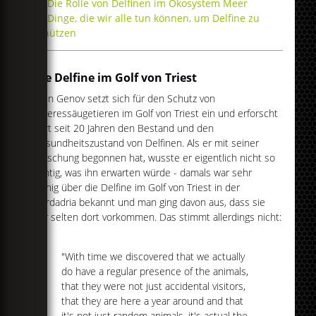
Die Rolle von Delfinen im Ökosystem Meer
Dinge, die wir alle tun können, um Delfine zu
schützen
Die Delfine im Golf von Triest
Tilen Genov setzt sich für den Schutz von
Meeressäugetieren im Golf von Triest ein und erforscht
dort seit 20 Jahren den Bestand und den
Gesundheitszustand von Delfinen. Als er mit seiner
Forschung begonnen hat, wusste er eigentlich nicht so
richtig, was ihn erwarten würde - damals war sehr
wenig über die Delfine im Golf von Triest in der
Nordadria bekannt und man ging davon aus, dass sie
nur selten dort vorkommen. Das stimmt allerdings nicht:
"With time we discovered that we actually
do have a regular presence of the animals,
that they were not just accidental visitors,
that they are here a year around and that
it's not just random animals, it's actual the