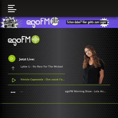
Jetzt Live:
Lykke Li - No Rest For The Wicked
Vinicio Capossela - Che cossè l'amor
...
egoFM Morning Show
-
Lola Aichner