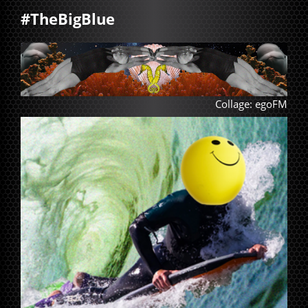
#TheBigBlue
Collage: egoFM