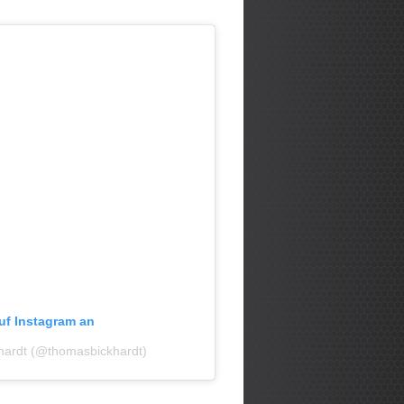
auf Instagram an
khardt (@thomasbickhardt)