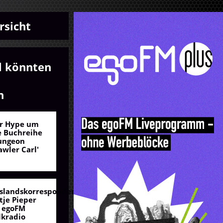
rsicht
l könnten
n
r Hype um
e Buchreihe
ungeon
awler Carl'
slandskorrespondentin
tje Pieper
 egoFM
lkradio