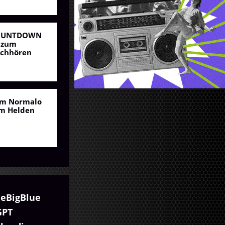
OUNTDOWN
 zum
chhören
m Normalo
m Helden
eBigBlue
GPT