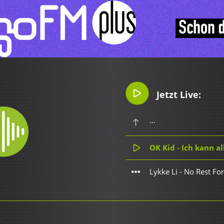
Jetzt Live:
...
OK Kid - Ich kann al
Lykke Li - No Rest Fo