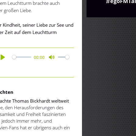
egoFMTal
 dem Leuchtturm brachte auch
er großen Liebe.
 Kindheit, seiner Liebe zur See und
ner Zeit auf dem Leuchtturm
00:00
Play
Mute
ichten
machte Thomas Bickhardt weltweit
ee, den Herausforderungen des
amkeit und Freiheit faszinierten
s jedoch immer mehr, und
avien-Fans hat er übrigens auch ein