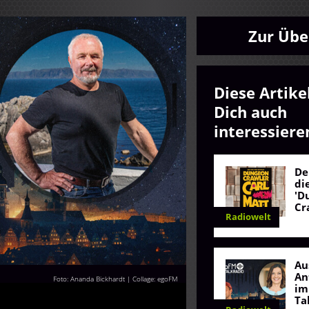
Zur Übe
Diese Artike
Dich auch
interessiere
De
di
'D
Cr
Radiowelt
Au
An
Foto: Ananda Bickhardt | Collage: egoFM
im
Ta