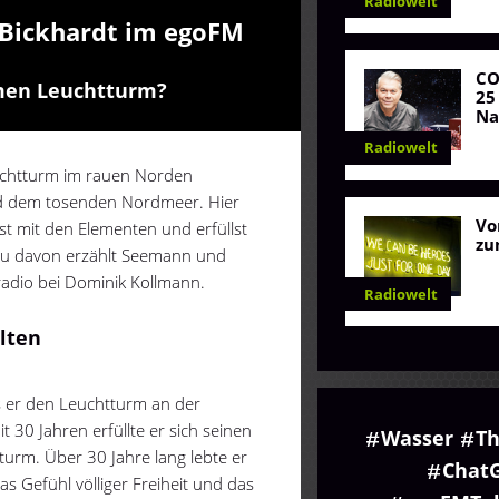
Radiowelt
Bickhardt im egoFM
C
amen Leuchtturm?
25
Na
Radiowelt
euchtturm im rauen Norden
d dem tosenden Nordmeer. Hier
Vo
pfst mit den Elementen und erfüllst
zu
au davon erzählt Seemann und
adio bei Dominik Kollmann.
Radiowelt
lten
s er den Leuchtturm an der
30 Jahren erfüllte er sich seinen
Wasser
Th
urm. Über 30 Jahre lang lebte er
Chat
as Gefühl völliger Freiheit und das