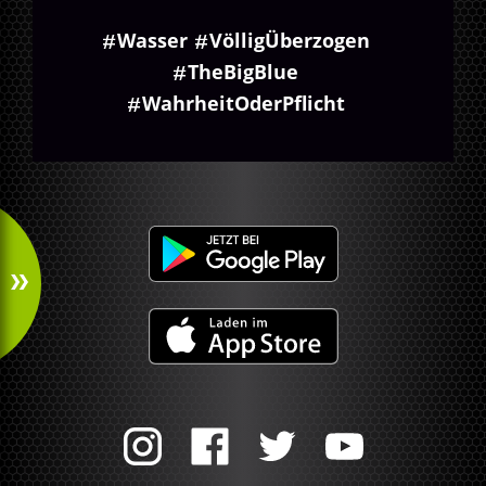
Wasser
VölligÜberzogen
TheBigBlue
WahrheitOderPflicht