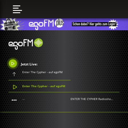
Jetzt Live:
Enter The Cypher - auf egoFM
Enter The Cypher - auf egoFM
...
ENTER THE CYPHER Radioshow
-
Various A