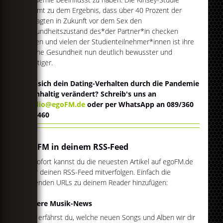
kommt zu dem Ergebnis, dass über 40 Prozent der
Befragten in Zukunft vor dem Sex den
Gesundheitszustand des*der Partner*in checken
wollen und vielen der Studienteilnehmer*innen ist ihre
eigene Gesundheit nun deutlich bewusster und
wichtiger.
Hat sich dein Dating-Verhalten durch die Pandemie
nachhaltig verändert? Schreib's uns an
studio@egoFM.de
oder per WhatsApp an 089/360
550 460
egoFM in deinem RSS-Feed
Ab sofort kannst du die neuesten Artikel auf egoFM.de
über deinen RSS-Feed mitverfolgen. Einfach die
folgenden URLs zu deinem Reader hinzufügen:
Unsere Musik-News
Hier erfährst du, welche neuen Songs und Alben wir dir