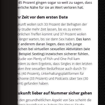
und 45 Prozent gingen sogar so weit zu sagen, dass
körperliche Nähe für sie an Wert verloren hat.
Mehr Zeit vor dem ersten Date
In Zukunft wollen sich 33 Prozent der Befragten der
Kinsey-Studie mehr Zeit lassen, bis es zu einem
persönlichen Treffen kommt und 37 Prozent wollen
auch länger warten, bis sie dann Sex haben.
Das kann
unter anderem daran liegen, dass sich junge
Menschen bei virtuellen sexuellen Aktivitäten (wie
zum Beispiel Sexting) inzwischen sicherer fühlen.
Die Studie von Plenty of Fish und One Poll kam
außerdem zu dem Ergebnis, dass Singles in den letzten
Monaten ihre sexuellen Bedürfnisse auch durch TV-
Shows (40 Prozent), Unterhaltungsplattformen für
Erwachsene (33 Prozent) und Podcasts über Sex (30
Prozent) gefunden haben.
In Zukunft lieber auf Nummer sicher gehen
Auch den gesundheitlichen Aspekt von Sex scheint die
Pandemie beeinflusst zu haben: Die Kinsey-Studie