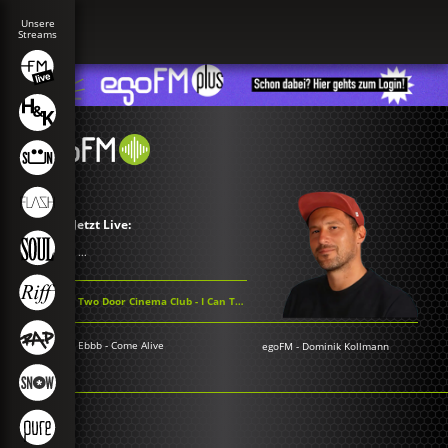
Jetzt Live:
...
Two Door Cinema Club - I Can Talk
Ebbb - Come Alive
egoFM
-
Dominik Kollmann