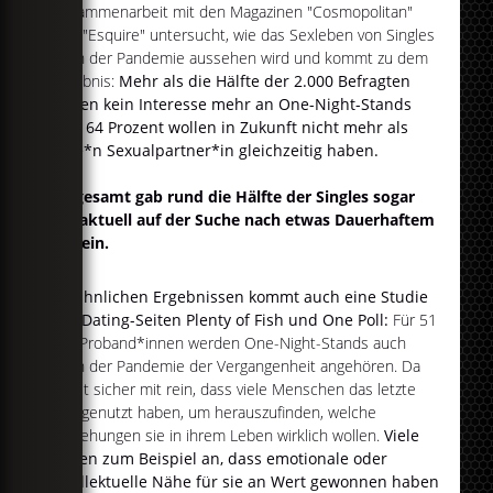
Zusammenarbeit mit den Magazinen "Cosmopolitan"
und "Esquire" untersucht, wie das Sexleben von Singles
nach der Pandemie aussehen wird und kommt zu dem
Ergebnis:
Mehr als die Hälfte der 2.000 Befragten
haben kein Interesse mehr an One-Night-Stands
und 64 Prozent wollen in Zukunft nicht mehr als
eine*n Sexualpartner*in gleichzeitig haben.
Insgesamt gab rund die Hälfte der Singles sogar
an, aktuell auf der Suche nach etwas Dauerhaftem
zu sein.
Zu ähnlichen Ergebnissen kommt auch eine Studie
der Dating-Seiten Plenty of Fish und One Poll:
Für 51
der Proband*innen werden One-Night-Stands auch
nach der Pandemie der Vergangenheit angehören. Da
spielt sicher mit rein, dass viele Menschen das letzte
Jahr genutzt haben, um herauszufinden, welche
Beziehungen sie in ihrem Leben wirklich wollen.
Viele
gaben zum Beispiel an, dass emotionale oder
intellektuelle Nähe für sie an Wert gewonnen haben