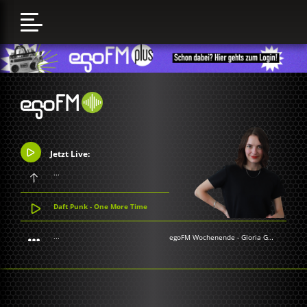
Jetzt Live:
...
Daft Punk - One More Time
...
egoFM Wochenende
-
Gloria Grünwald