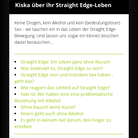
Kiska über ihr Straight Edge-Leben
Keine Drogen, kein Alkohol und kein (bedeutungsloser)
Sex - wir tauchen ein in das Leben der Straight Edge-
Bewegung. Und lassen uns sogar ein kleines bisschen
davon berauschen...
Straight Edge: Ein Leben ganz ohne Rausch
Was bedeutet es, Straight Edge zu sein?
Straight Edge sein und trotzdem Sex haben -
geht das?
Wie reagiert das Umfeld auf Straight Edge?
Fakt ist: Wir haben eine eine problematische
Beziehung mit Alkohol
Ohne Rausch keine Kunst?
Feiern geht auch ohne Alkohol
Es geht in keinem Fall darum, den Finger zu
erheben