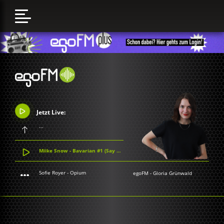
Jetzt Live:
...
Miike Snow - Bavarian #1 (Say You Will)
Sofie Royer - Opium
egoFM
-
Gloria Grünwald