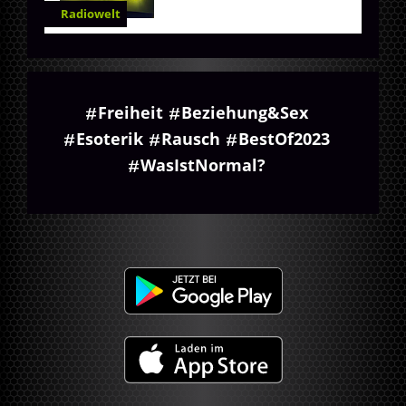
Radiowelt
Freiheit
Beziehung&Sex
Esoterik
Rausch
BestOf2023
WasIstNormal?